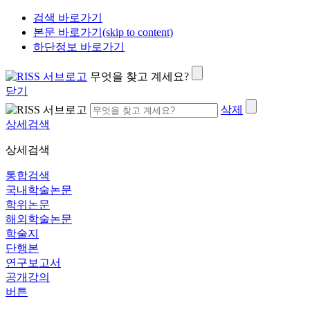
검색 바로가기
본문 바로가기(skip to content)
하단정보 바로가기
무엇을 찾고 계세요?
닫기
삭제
상세검색
상세검색
통합검색
국내학술논문
학위논문
해외학술논문
학술지
단행본
연구보고서
공개강의
버튼