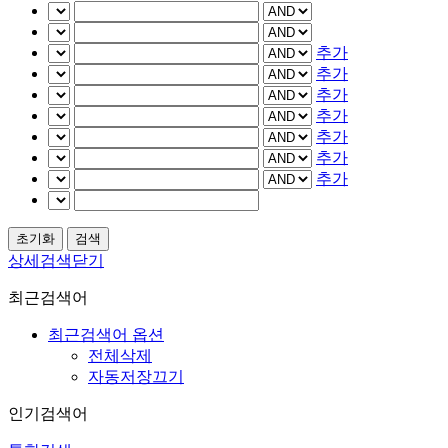
추가
추가
추가
추가
추가
추가
추가
상세검색닫기
최근검색어
최근검색어 옵션
전체삭제
자동저장끄기
인기검색어