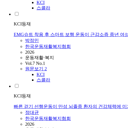
KCI
스콜라
KCI등재
EMG슈트 착용 후 스마트 보행 운동이 근감소증 중년 
박정민
한국운동재활복지협회
2026
운동재활·복지
Vol.7 No.1
원문보기
2
KCI
스콜라
KCI등재
빠른 걷기 선행운동이 만성 뇌졸중 환자의 건강체력에 미
정대균
한국운동재활복지협회
2026