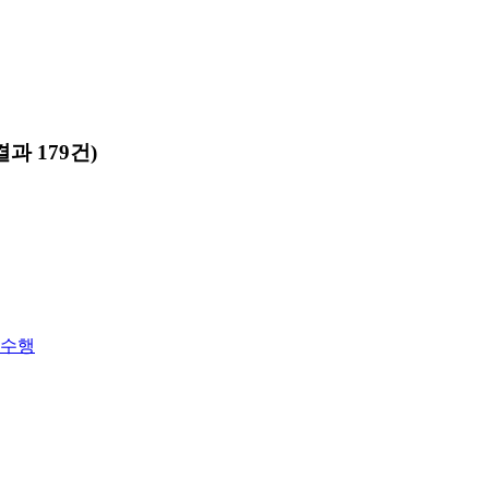
과 179건)
속수행