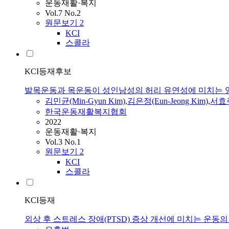
운동재활·복지
Vol.7 No.2
원문보기
2
KCI
스콜라
KCI등재후보
발목운동과 목운동이 성인남성의 허리 유연성에 미치는 
김민균(Min-Gyun Kim)
,
김은정(Eun-Jeong Kim)
,
서효주(
한국운동재활복지협회
2022
운동재활·복지
Vol.3 No.1
원문보기
2
KCI
스콜라
KCI등재
외상 후 스트레스 장애(PTSD) 증상 개선에 미치는 운동