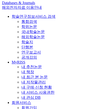
Databases & Journals
해외전자자료 이용안내
학술연구정보서비스 검색
통합검색
학위논문
국내학술논문
해외학술논문
학술지
단행본
연구보고서
공개강의
MyRISS
내 추천논문
내 책장
내 최근 본 논문
내 저작물관리
내 구매·신청 현황
내 서비스 사용권한
내 관심 DB
회원서비스
회원가입