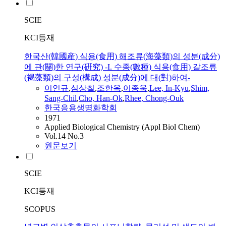
SCIE
KCI등재
한국산(韓國産) 식용(食用) 해조류(海藻類)의 성분(成分)
에 관(關)한 연구(硏究) -I. 수종(數種) 식용(食用) 갈조류
(褐藻類)의 구성(構成) 성분(成分)에 대(對)하여-
이인규
,
심상칠
,
조한옥
,
이종욱
,
Lee, In-Kyu
,
Shim,
Sang-Chil
,
Cho, Han-Ok
,
Rhee, Chong-Ouk
한국응용생명화학회
1971
Applied Biological Chemistry (Appl Biol Chem)
Vol.14 No.3
원문보기
SCIE
KCI등재
SCOPUS