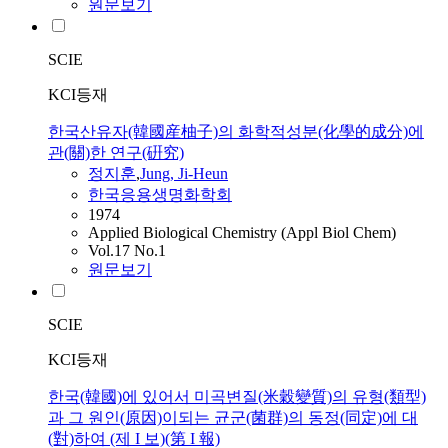
원문보기
SCIE
KCI등재
한국산유자(韓國産柚子)의 화학적성분(化學的成分)에
관(關)한 연구(硏究)
정지훈
,
Jung, Ji-Heun
한국응용생명화학회
1974
Applied Biological Chemistry (Appl Biol Chem)
Vol.17 No.1
원문보기
SCIE
KCI등재
한국(韓國)에 있어서 미곡변질(米穀變質)의 유형(類型)
과 그 원인(原因)이되는 균군(菌群)의 동정(同定)에 대
(對)하여 (제 I 보)(第 I 報)