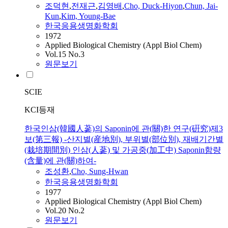
조덕현
,
전재근
,
김영배
,
Cho, Duck-Hiyon
,
Chun, Jai-
Kun
,
Kim, Young-Bae
한국응용생명화학회
1972
Applied Biological Chemistry (Appl Biol Chem)
Vol.15 No.3
원문보기
SCIE
KCI등재
한국인삼(韓國人蔘)의 Saponin에 관(關)한 연구(硏究)제3
보(第三報) -산지별(産地別), 부위별(部位別), 재배기간별
(栽培期間別) 인삼(人蔘) 및 가공중(加工中) Saponin함량
(含量)에 관(關)하여-
조성환
,
Cho, Sung-Hwan
한국응용생명화학회
1977
Applied Biological Chemistry (Appl Biol Chem)
Vol.20 No.2
원문보기