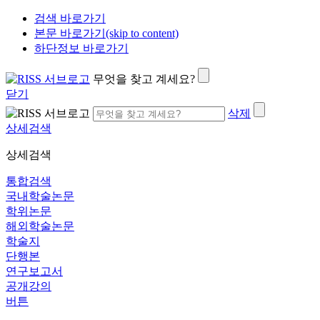
검색 바로가기
본문 바로가기(skip to content)
하단정보 바로가기
무엇을 찾고 계세요?
닫기
삭제
상세검색
상세검색
통합검색
국내학술논문
학위논문
해외학술논문
학술지
단행본
연구보고서
공개강의
버튼