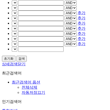
추가
추가
추가
추가
추가
추가
추가
상세검색닫기
최근검색어
최근검색어 옵션
전체삭제
자동저장끄기
인기검색어