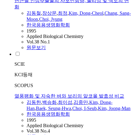
년근별 인삼추출물의 사포닌함량, 물리성 및 색도의 변
화
김동철
,
장상문
,
최정
,
Kim, Dong-Cheol
,
Chang, Sang-
Moon
,
Choi, Jyung
한국응용생명화학회
1995
Applied Biological Chemistry
Vol.38 No.1
원문보기
SCIE
KCI등재
SCOPUS
열풍팽화 및 자숙한 벼와 보리의 알코올 발효성 비교
김동한
,
백승화
,
최이섭
,
김중만
,
Kim, Dong-
Han
,
Baek, Seung-Hwa
,
Choi, I-Seub
,
Kim, Joong-Man
한국응용생명화학회
1995
Applied Biological Chemistry
Vol.38 No.4