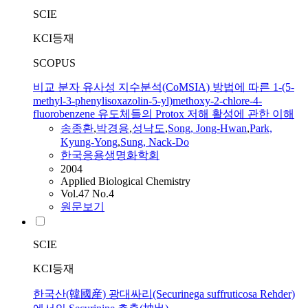
SCIE
KCI등재
SCOPUS
비교 분자 유사성 지수분석(CoMSIA) 방법에 따른 1-(5-
methyl-3-phenylisoxazolin-5-yl)methoxy-2-chlore-4-
fluorobenzene 유도체들의 Protox 저해 활성에 관한 이해
송종환
,
박경용
,
성낙도
,
Song, Jong-Hwan
,
Park,
Kyung-Yong
,
Sung, Nack-Do
한국응용생명화학회
2004
Applied Biological Chemistry
Vol.47 No.4
원문보기
SCIE
KCI등재
한국산(韓國産) 광대싸리(Securinega suffruticosa Rehder)