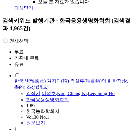
오늘 본 자료가 없습니다.
패싯닫기
검색키워드
발행기관 : 한국응용생명화학회
(검색결
과 4,965건)
전체선택
무료
기관내 무료
유료
한국산(韓國産) 겨자과(科) 종실류(種實類)의 화학적(化
學的) 조성(組成)
김정기
,
이성호
,
Kim, Chung-Ki
,
Lee, Sung-Ho
한국응용생명화학회
1987
한국농화학회지
Vol.30 No.1
원문보기