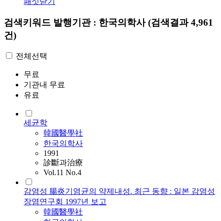
패싯닫기
검색키워드
발행기관 : 한국의학사
(검색결과 4,961
건)
전체선택
무료
기관내 무료
유료
세균학
韓國醫學社
한국의학사
1991
診斷과治療
Vol.11 No.4
감염성 腸炎기염균의 약제내성. 최근 동향 : 일본 감염성
장염연구회 1997년 보고
韓國醫學社