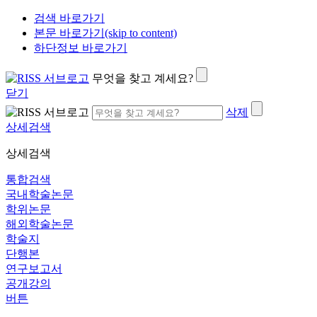
검색 바로가기
본문 바로가기(skip to content)
하단정보 바로가기
무엇을 찾고 계세요?
닫기
삭제
상세검색
상세검색
통합검색
국내학술논문
학위논문
해외학술논문
학술지
단행본
연구보고서
공개강의
버튼