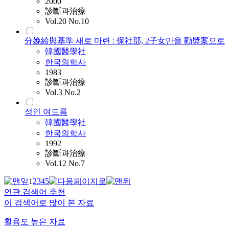
2000
診斷과治療
Vol.20 No.10
分娩給與基準 새로 마련 : 保社部, 2子女만을 勸奬案으로
韓國醫學社
한국의학사
1983
診斷과治療
Vol.3 No.2
성인 여드름
韓國醫學社
한국의학사
1992
診斷과治療
Vol.12 No.7
1
2
3
4
5
연관 검색어 추천
이 검색어로 많이 본 자료
활용도 높은 자료