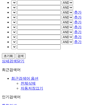
추가
추가
추가
추가
추가
추가
추가
상세검색닫기
최근검색어
최근검색어 옵션
전체삭제
자동저장끄기
인기검색어