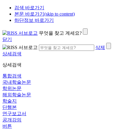
검색 바로가기
본문 바로가기(skip to content)
하단정보 바로가기
무엇을 찾고 계세요?
닫기
삭제
상세검색
상세검색
통합검색
국내학술논문
학위논문
해외학술논문
학술지
단행본
연구보고서
공개강의
버튼