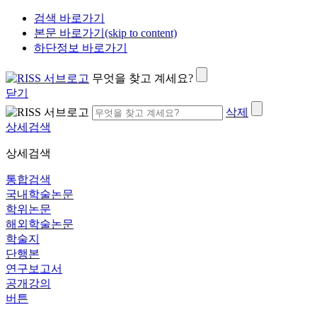
검색 바로가기
본문 바로가기(skip to content)
하단정보 바로가기
무엇을 찾고 계세요?
닫기
삭제
상세검색
상세검색
통합검색
국내학술논문
학위논문
해외학술논문
학술지
단행본
연구보고서
공개강의
버튼