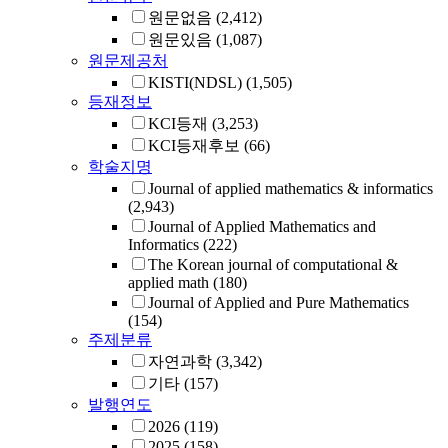
원문없음
(2,412)
원문있음
(1,087)
원문제공처
KISTI(NDSL)
(1,505)
등재정보
KCI등재
(3,253)
KCI등재후보
(66)
학술지명
Journal of applied mathematics & informatics
(2,943)
Journal of Applied Mathematics and
Informatics
(222)
The Korean journal of computational &
applied math
(180)
Journal of Applied and Pure Mathematics
(154)
주제분류
자연과학
(3,342)
기타
(157)
발행연도
2026
(119)
2025
(158)