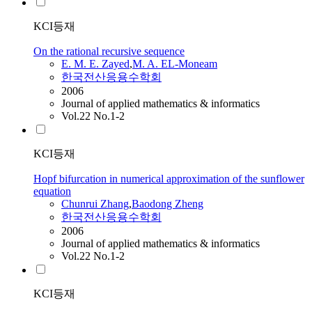
KCI등재
On the rational recursive sequence
E. M. E. Zayed
,
M. A. EL-Moneam
한국전산응용수학회
2006
Journal of applied mathematics & informatics
Vol.22 No.1-2
KCI등재
Hopf bifurcation in numerical approximation of the sunflower
equation
Chunrui Zhang
,
Baodong Zheng
한국전산응용수학회
2006
Journal of applied mathematics & informatics
Vol.22 No.1-2
KCI등재