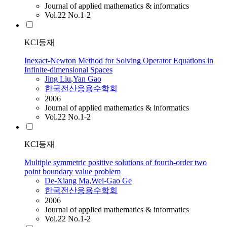
Journal of applied mathematics & informatics
Vol.22 No.1-2
KCI등재
Inexact-Newton Method for Solving Operator Equations in
Infinite-dimensional Spaces
Jing Liu
,
Yan Gao
한국전산응용수학회
2006
Journal of applied mathematics & informatics
Vol.22 No.1-2
KCI등재
Multiple symmetric positive solutions of fourth-order two
point boundary value problem
De-Xiang Ma
,
Wei-Gao Ge
한국전산응용수학회
2006
Journal of applied mathematics & informatics
Vol.22 No.1-2