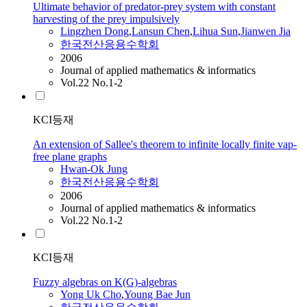
Ultimate behavior of predator-prey system with constant
harvesting of the prey impulsively
Lingzhen Dong
,
Lansun Chen
,
Lihua Sun
,
Jianwen Jia
한국전산응용수학회
2006
Journal of applied mathematics & informatics
Vol.22 No.1-2
KCI등재
An extension of Sallee's theorem to infinite locally finite vap-
free plane graphs
Hwan-Ok Jung
한국전산응용수학회
2006
Journal of applied mathematics & informatics
Vol.22 No.1-2
KCI등재
Fuzzy algebras on K(G)-algebras
Yong Uk Cho
,
Young Bae Jun