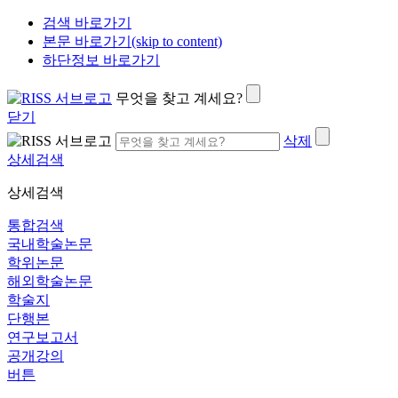
검색 바로가기
본문 바로가기(skip to content)
하단정보 바로가기
무엇을 찾고 계세요?
닫기
삭제
상세검색
상세검색
통합검색
국내학술논문
학위논문
해외학술논문
학술지
단행본
연구보고서
공개강의
버튼