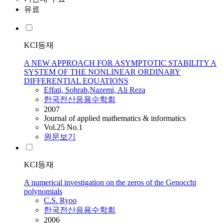
유료
KCI등재
A NEW APPROACH FOR ASYMPTOTIC STABILITY A
SYSTEM OF THE NONLINEAR ORDINARY
DIFFERENTIAL EQUATIONS
Effati, Sohrab
,
Nazemi, Ali Reza
한국전산응용수학회
2007
Journal of applied mathematics & informatics
Vol.25 No.1
원문보기
KCI등재
A numerical investigation on the zeros of the Genocchi
polynomials
C.S. Ryoo
한국전산응용수학회
2006