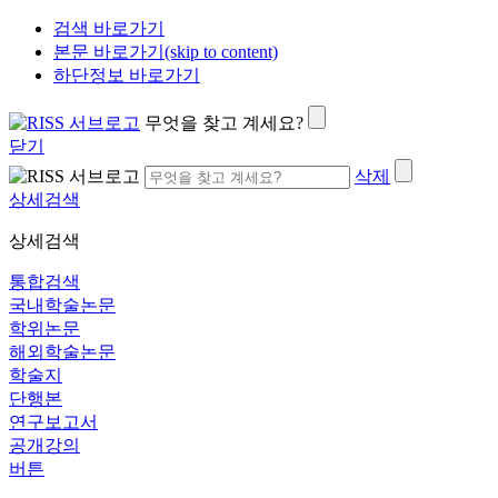
검색 바로가기
본문 바로가기(skip to content)
하단정보 바로가기
무엇을 찾고 계세요?
닫기
삭제
상세검색
상세검색
통합검색
국내학술논문
학위논문
해외학술논문
학술지
단행본
연구보고서
공개강의
버튼