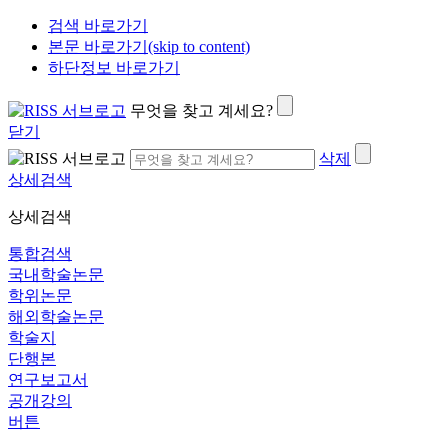
검색 바로가기
본문 바로가기(skip to content)
하단정보 바로가기
무엇을 찾고 계세요?
닫기
삭제
상세검색
상세검색
통합검색
국내학술논문
학위논문
해외학술논문
학술지
단행본
연구보고서
공개강의
버튼