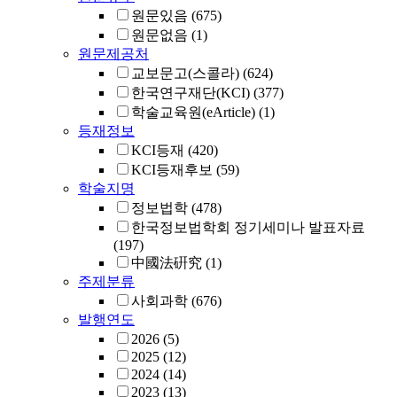
원문있음
(675)
원문없음
(1)
원문제공처
교보문고(스콜라)
(624)
한국연구재단(KCI)
(377)
학술교육원(eArticle)
(1)
등재정보
KCI등재
(420)
KCI등재후보
(59)
학술지명
정보법학
(478)
한국정보법학회 정기세미나 발표자료
(197)
中國法硏究
(1)
주제분류
사회과학
(676)
발행연도
2026
(5)
2025
(12)
2024
(14)
2023
(13)