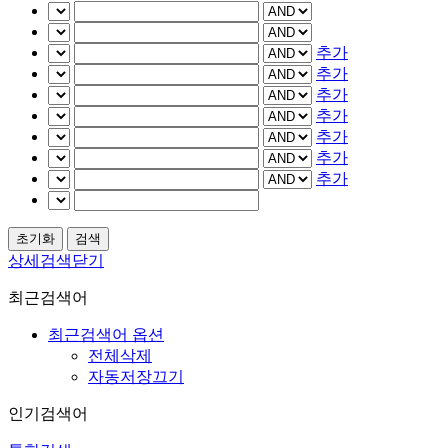
추가
추가
추가
추가
추가
추가
추가
상세검색닫기
최근검색어
최근검색어 옵션
전체삭제
자동저장끄기
인기검색어