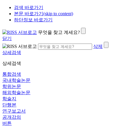
검색 바로가기
본문 바로가기(skip to content)
하단정보 바로가기
무엇을 찾고 계세요?
닫기
삭제
상세검색
상세검색
통합검색
국내학술논문
학위논문
해외학술논문
학술지
단행본
연구보고서
공개강의
버튼