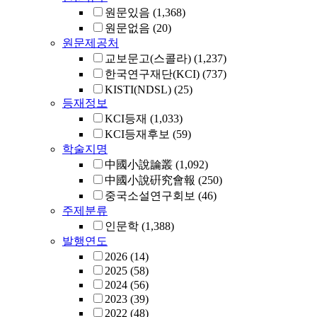
원문있음
(1,368)
원문없음
(20)
원문제공처
교보문고(스콜라)
(1,237)
한국연구재단(KCI)
(737)
KISTI(NDSL)
(25)
등재정보
KCI등재
(1,033)
KCI등재후보
(59)
학술지명
中國小說論叢
(1,092)
中國小說硏究會報
(250)
중국소설연구회보
(46)
주제분류
인문학
(1,388)
발행연도
2026
(14)
2025
(58)
2024
(56)
2023
(39)
2022
(48)