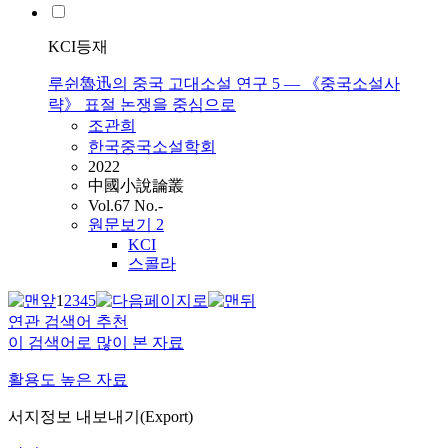
KCI등재
루쉰魯迅의 중국 고대소설 연구 5 — 《중국소설사
략》 표절 논쟁을 중심으로
조관희
한국중국소설학회
2022
中國小說論叢
Vol.67 No.-
원문보기
2
KCI
스콜라
1
2
3
4
5
연관 검색어 추천
이 검색어로 많이 본 자료
활용도 높은 자료
서지정보 내보내기(Export)