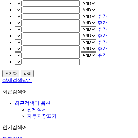
추가
추가
추가
추가
추가
추가
추가
상세검색닫기
최근검색어
최근검색어 옵션
전체삭제
자동저장끄기
인기검색어