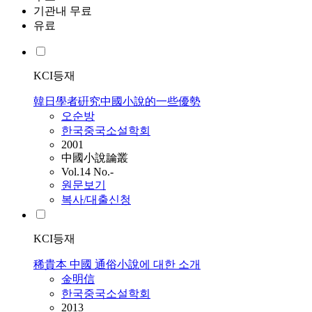
기관내 무료
유료
KCI등재
韓日學者硏究中國小說的一些優勢
오순방
한국중국소설학회
2001
中國小說論叢
Vol.14 No.-
원문보기
복사/대출신청
KCI등재
稀貴本 中國 通俗小說에 대한 소개
金明信
한국중국소설학회
2013