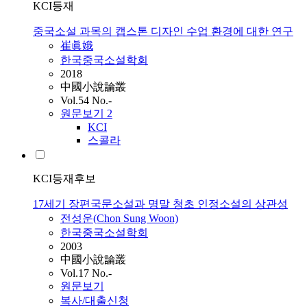
KCI등재
중국소설 과목의 캡스톤 디자인 수업 환경에 대한 연구
崔眞娥
한국중국소설학회
2018
中國小說論叢
Vol.54 No.-
원문보기
2
KCI
스콜라
KCI등재후보
17세기 장편국문소설과 명말 청초 인정소설의 상관성
전성운(Chon Sung Woon)
한국중국소설학회
2003
中國小說論叢
Vol.17 No.-
원문보기
복사/대출신청