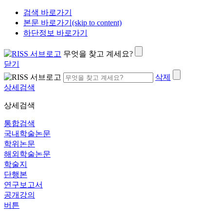
검색 바로가기
본문 바로가기(skip to content)
하단정보 바로가기
무엇을 찾고 계세요?
닫기
삭제
상세검색
상세검색
통합검색
국내학술논문
학위논문
해외학술논문
학술지
단행본
연구보고서
공개강의
버튼