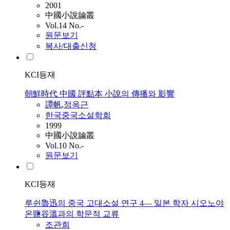
2001
中國小說論叢
Vol.14 No.-
원문보기
복사/대출신청
KCI등재
朝鮮時代 中國 評點本 小說의 傳播와 影響
譚帆
,
정옥근
한국중국소설학회
1999
中國小說論叢
Vol.10 No.-
원문보기
KCI등재
루쉰魯迅의 중국 고대소설 연구 4— 일본 학자 시오노야
온鹽谷溫과의 학문적 교류
조관희