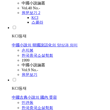
中國小說論叢
Vol.40 No.-
원문보기
2
KCI
스콜라
KCI등재
中國小說의 韓國說話化의 양상과 의미
손지봉
한국중국소설학회
1999
中國小說論叢
Vol.9 No.-
원문보기
KCI등재
中國古典小說의 國內 受容
민관동
한국중국소설학회