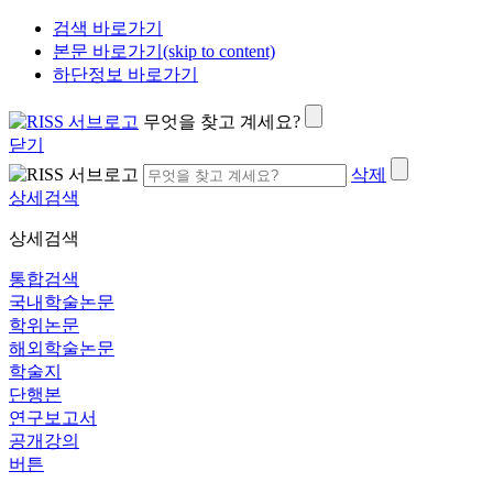
검색 바로가기
본문 바로가기(skip to content)
하단정보 바로가기
무엇을 찾고 계세요?
닫기
삭제
상세검색
상세검색
통합검색
국내학술논문
학위논문
해외학술논문
학술지
단행본
연구보고서
공개강의
버튼