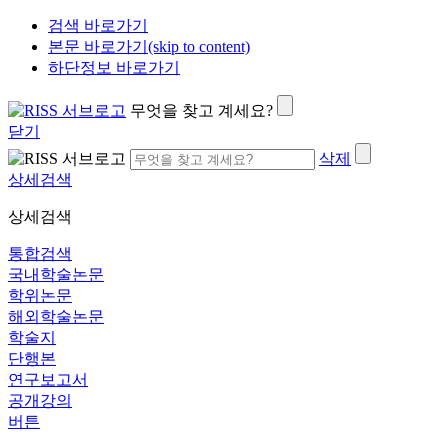
검색 바로가기
본문 바로가기(skip to content)
하단정보 바로가기
무엇을 찾고 계세요?
닫기
삭제
상세검색
상세검색
통합검색
국내학술논문
학위논문
해외학술논문
학술지
단행본
연구보고서
공개강의
버튼