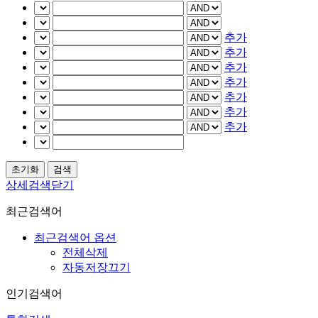
추가
추가
추가
추가
추가
추가
추가
상세검색닫기
최근검색어
최근검색어 옵션
전체삭제
자동저장끄기
인기검색어