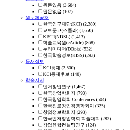
원문있음
(3,684)
원문없음
(107)
원문제공처
한국연구재단(KCI)
(2,389)
교보문고(스콜라)
(1,650)
KISTI(NDSL)
(1,413)
학술교육원(eArticle)
(868)
누리미디어(DBpia)
(532)
한국학술정보(KISS)
(293)
등재정보
KCI등재
(2,500)
KCI등재후보
(148)
학술지명
벤처창업연구
(1,467)
한국창업학회지
(793)
한국창업학회 Conferences
(504)
한국진로창업경영학회지
(325)
창업정보학회지
(293)
한국벤처창업학회 학술대회
(282)
창업융합컨설팅연구
(124)