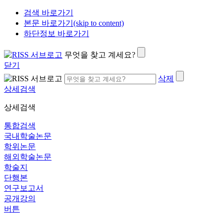
검색 바로가기
본문 바로가기(skip to content)
하단정보 바로가기
무엇을 찾고 계세요?
닫기
삭제
상세검색
상세검색
통합검색
국내학술논문
학위논문
해외학술논문
학술지
단행본
연구보고서
공개강의
버튼