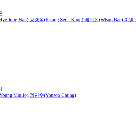
구
e Jung Han)
,
강경석(Kyung Seok Kang)
,
배위섭(Wisup Bae)
,
이영우(
석
ung Min Jo)
,
정연수(Yonsoo Chung)