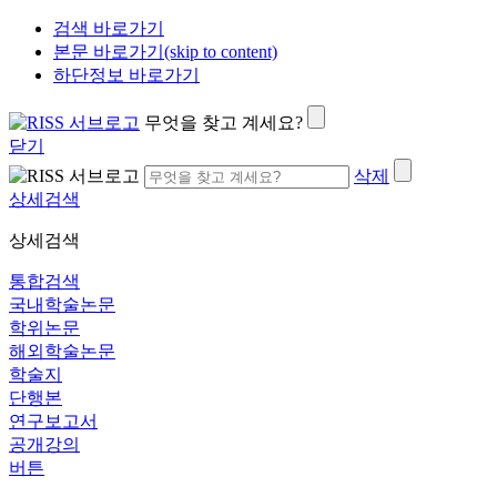
검색 바로가기
본문 바로가기(skip to content)
하단정보 바로가기
무엇을 찾고 계세요?
닫기
삭제
상세검색
상세검색
통합검색
국내학술논문
학위논문
해외학술논문
학술지
단행본
연구보고서
공개강의
버튼