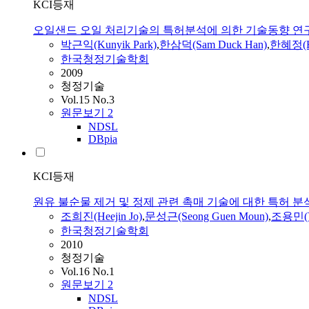
KCI등재
오일샌드 오일 처리기술의 특허분석에 의한 기술동향 연
박근익(Kunyik Park)
,
한삼덕(Sam Duck Han)
,
한혜정(Hy
한국청정기술학회
2009
청정기술
Vol.15 No.3
원문보기
2
NDSL
DBpia
KCI등재
원유 불순물 제거 및 정제 관련 촉매 기술에 대한 특허 분
조희진(Heejin Jo)
,
문성근(Seong Guen Moun)
,
조용민(Yo
한국청정기술학회
2010
청정기술
Vol.16 No.1
원문보기
2
NDSL