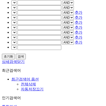
추가
추가
추가
추가
추가
추가
추가
상세검색닫기
최근검색어
최근검색어 옵션
전체삭제
자동저장끄기
인기검색어