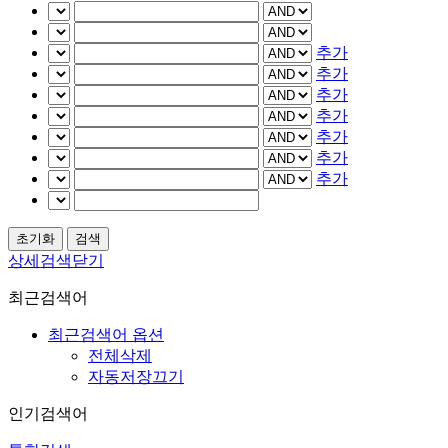
추가
추가
추가
추가
추가
추가
추가
상세검색닫기
최근검색어
최근검색어 옵션
전체삭제
자동저장끄기
인기검색어