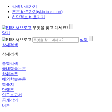
검색 바로가기
본문 바로가기(skip to content)
하단정보 바로가기
무엇을 찾고 계세요?
닫기
삭제
상세검색
상세검색
통합검색
국내학술논문
학위논문
해외학술논문
학술지
단행본
연구보고서
공개강의
버튼