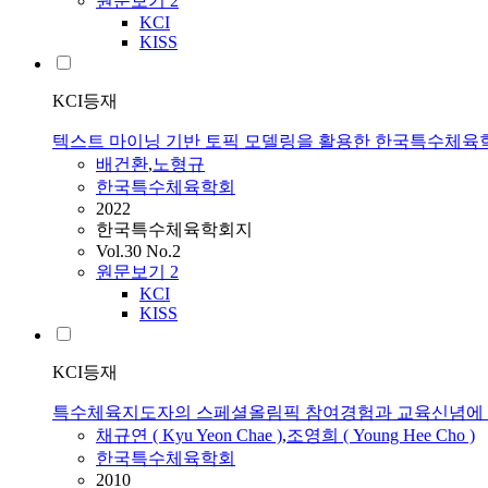
원문보기
2
KCI
KISS
KCI등재
텍스트 마이닝 기반 토픽 모델링을 활용한 한국특수체육
배건환
,
노형규
한국특수체육학회
2022
한국특수체육학회지
Vol.30 No.2
원문보기
2
KCI
KISS
KCI등재
특수체육지도자의 스페셜올림픽 참여경험과 교육신념에 
채규연 ( Kyu Yeon Chae )
,
조영희 ( Young Hee Cho )
한국특수체육학회
2010