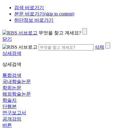
검색 바로가기
본문 바로가기(skip to content)
하단정보 바로가기
무엇을 찾고 계세요?
닫기
삭제
상세검색
상세검색
통합검색
국내학술논문
학위논문
해외학술논문
학술지
단행본
연구보고서
공개강의
버튼