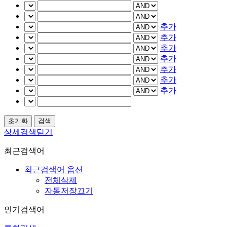
추가
추가
추가
추가
추가
추가
추가
상세검색닫기
최근검색어
최근검색어 옵션
전체삭제
자동저장끄기
인기검색어