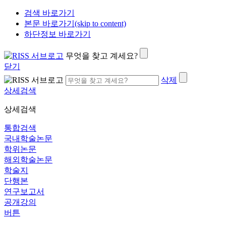
검색 바로가기
본문 바로가기(skip to content)
하단정보 바로가기
무엇을 찾고 계세요?
닫기
삭제
상세검색
상세검색
통합검색
국내학술논문
학위논문
해외학술논문
학술지
단행본
연구보고서
공개강의
버튼