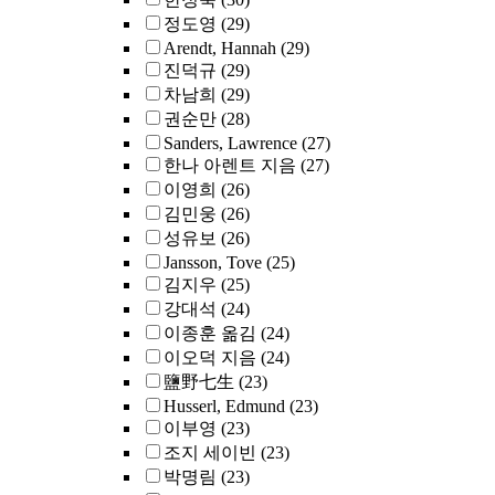
정도영
(29)
Arendt, Hannah
(29)
진덕규
(29)
차남희
(29)
권순만
(28)
Sanders, Lawrence
(27)
한나 아렌트 지음
(27)
이영희
(26)
김민웅
(26)
성유보
(26)
Jansson, Tove
(25)
김지우
(25)
강대석
(24)
이종훈 옮김
(24)
이오덕 지음
(24)
鹽野七生
(23)
Husserl, Edmund
(23)
이부영
(23)
조지 세이빈
(23)
박명림
(23)