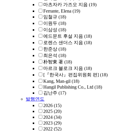
마츠자카 가즈오 지음
(19)
Ferrante, Elena
(19)
임철규
(18)
이원두
(18)
이삼성
(18)
에드문트 후설 지음
(18)
로렌스 샌더스 지음
(18)
한준상
(18)
최은석
(18)
朴智東 著
(18)
마르크 블로크 지음
(18)
[『한국사』편집위원회 편]
(18)
Kang, Man-gil
(18)
Hangil Publishing Co., Ltd
(18)
김난주
(17)
발행연도
2026
(15)
2025
(20)
2024
(34)
2023
(29)
2022
(52)