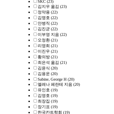
SKC
(23)
김지우 옮김
(23)
정약용
(22)
김명호
(22)
안병직
(22)
김진균
(22)
이부영 지음
(22)
오정환
(21)
리영희
(21)
이진우
(21)
황의방
(21)
최은석 옮김
(21)
김윤식
(20)
김용운
(20)
Sabine, George H
(20)
엘레나 페란테 지음
(20)
유인호
(19)
김영호
(19)
최장집
(19)
장기표
(19)
한국칸트학회
(19)