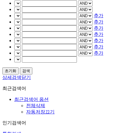
추가
추가
추가
추가
추가
추가
추가
상세검색닫기
최근검색어
최근검색어 옵션
전체삭제
자동저장끄기
인기검색어