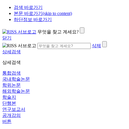
검색 바로가기
본문 바로가기(skip to content)
하단정보 바로가기
무엇을 찾고 계세요?
닫기
삭제
상세검색
상세검색
통합검색
국내학술논문
학위논문
해외학술논문
학술지
단행본
연구보고서
공개강의
버튼