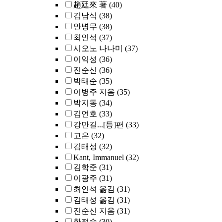
趙廷來 著
(40)
김남식
(38)
안병무
(38)
최인석
(37)
시오노 나나미
(37)
이익성
(36)
진순신
(36)
박태순
(35)
이병주 지음
(35)
박지동
(34)
김언호
(33)
강만길...[등]편
(33)
고은
(32)
김태성
(32)
Kant, Immanuel
(32)
김학준
(31)
이광주
(31)
최인석 옮김
(31)
김태성 옮김
(31)
진순신 지음
(31)
한정숙
(30)