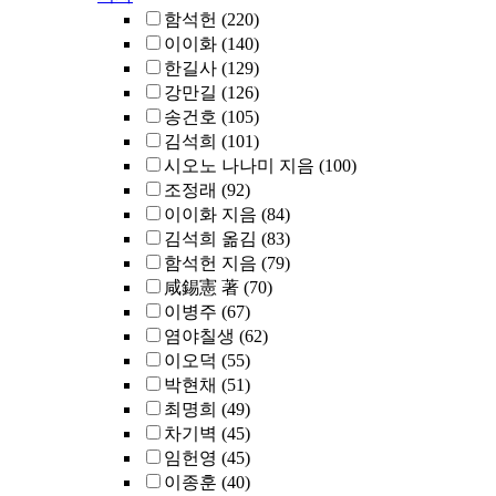
함석헌
(220)
이이화
(140)
한길사
(129)
강만길
(126)
송건호
(105)
김석희
(101)
시오노 나나미 지음
(100)
조정래
(92)
이이화 지음
(84)
김석희 옮김
(83)
함석헌 지음
(79)
咸錫憲 著
(70)
이병주
(67)
염야칠생
(62)
이오덕
(55)
박현채
(51)
최명희
(49)
차기벽
(45)
임헌영
(45)
이종훈
(40)