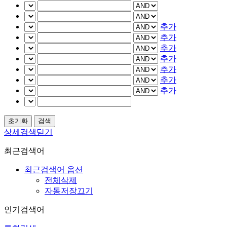
추가
추가
추가
추가
추가
추가
추가
상세검색닫기
최근검색어
최근검색어 옵션
전체삭제
자동저장끄기
인기검색어