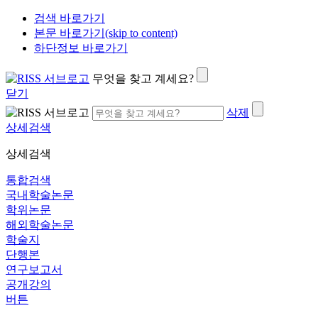
검색 바로가기
본문 바로가기(skip to content)
하단정보 바로가기
무엇을 찾고 계세요?
닫기
삭제
상세검색
상세검색
통합검색
국내학술논문
학위논문
해외학술논문
학술지
단행본
연구보고서
공개강의
버튼