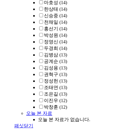
마호성
(14)
한상태
(14)
신승중
(14)
천채일
(14)
홍선기
(14)
박성원
(14)
정영신
(14)
두경희
(14)
김병삼
(13)
공계순
(13)
김성용
(13)
권혁구
(13)
정성헌
(13)
조태연
(13)
조은길
(13)
이진우
(12)
박창훈
(12)
오늘 본 자료
오늘 본 자료가 없습니다.
패싯닫기