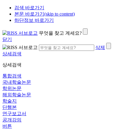
검색 바로가기
본문 바로가기(skip to content)
하단정보 바로가기
무엇을 찾고 계세요?
닫기
삭제
상세검색
상세검색
통합검색
국내학술논문
학위논문
해외학술논문
학술지
단행본
연구보고서
공개강의
버튼