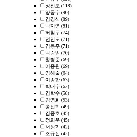
정진도
(118)
양동우
(90)
김경식
(89)
박지영
(81)
허철무
(74)
전인오
(71)
김동주
(71)
박승범
(70)
황병준
(69)
이종원
(69)
양해술
(64)
이종한
(63)
박대우
(62)
김학수
(58)
김영희
(53)
송선희
(49)
김종호
(45)
정희운
(45)
서상혁
(42)
조규선
(42)