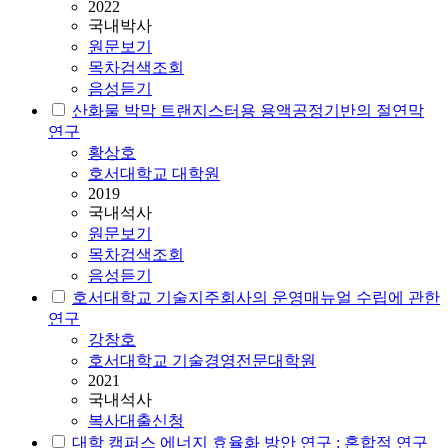
2022
국내박사
원문보기
목차검색조회
음성듣기
산화물 박막 트랜지스터용 용액공정기반의 절연막
연구
황상호
호서대학교 대학원
2019
국내석사
원문보기
목차검색조회
음성듣기
호서대학교
기술지주회사의 운영매뉴얼 수립에 관한
연구
강창호
호서대학교 기술경영전문대학원
2021
국내석사
복사대출신청
대학 캠퍼스 에너지 효율화 방안 연구 : 혼합적 연구