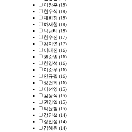
이장훈
(18)
현우식
(18)
채희정
(18)
하재철
(18)
박남태
(18)
한수진
(17)
김지연
(17)
이태진
(16)
권순범
(16)
한영석
(16)
이준우
(16)
연규필
(16)
정건희
(16)
이선영
(15)
김응식
(15)
권영일
(15)
박윤철
(15)
강인철
(14)
장인성
(14)
김혜원
(14)