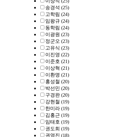
이상직
(25)
송경석
(25)
고학림
(24)
임왕규
(24)
동학림
(24)
이광원
(23)
정군오
(23)
고유식
(23)
이진영
(22)
이준호
(21)
이상혁
(21)
이환명
(21)
홍성철
(20)
박선민
(20)
구경완
(20)
강현철
(19)
한미라
(19)
김홍근
(19)
임태호
(19)
권도희
(19)
권영진
(18)