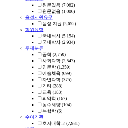
원문있음
(7,082)
원문없음
(1,006)
음성지원유무
음성 지원
(5,652)
학위유형
국내석사
(5,154)
국내박사
(2,934)
주제분류
공학
(2,759)
사회과학
(2,543)
인문학
(1,359)
예술체육
(699)
자연과학
(375)
기타
(288)
교육
(183)
의약학
(167)
농수해양
(104)
복합학
(6)
수여기관
호서대학교
(7,981)