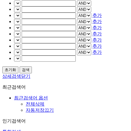
추가
추가
추가
추가
추가
추가
추가
상세검색닫기
최근검색어
최근검색어 옵션
전체삭제
자동저장끄기
인기검색어