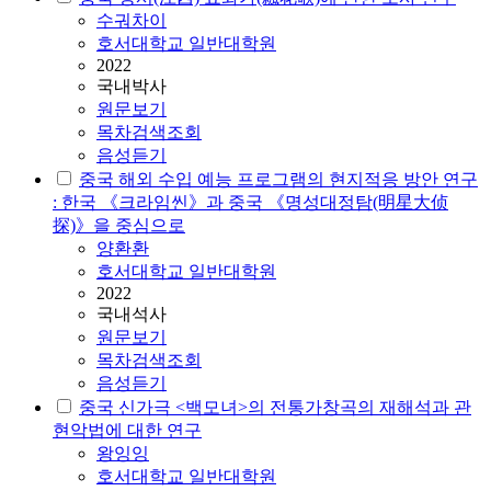
수궈차이
호서대학교 일반대학원
2022
국내박사
원문보기
목차검색조회
음성듣기
중국 해외 수입 예능 프로그램의 현지적응 방안 연구
: 한국 《크라임씬》과 중국 《명성대정탐(明星大侦
探)》을 중심으로
양환환
호서대학교 일반대학원
2022
국내석사
원문보기
목차검색조회
음성듣기
중국 신가극 <백모녀>의 전통가창곡의 재해석과 관
현악법에 대한 연구
왕잉잉
호서대학교 일반대학원