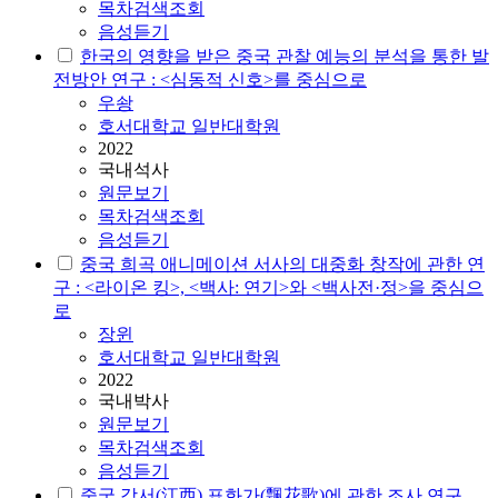
목차검색조회
음성듣기
한국의 영향을 받은 중국 관찰 예능의 분석을 통한 발
전방안 연구 : <심동적 신호>를 중심으로
우솽
호서대학교 일반대학원
2022
국내석사
원문보기
목차검색조회
음성듣기
중국 희곡 애니메이션 서사의 대중화 창작에 관한 연
구 : <라이온 킹>, <백사: 연기>와 <백사전·정>을 중심으
로
장윈
호서대학교 일반대학원
2022
국내박사
원문보기
목차검색조회
음성듣기
중국 강서(江西) 표화가(飄花歌)에 관한 조사 연구