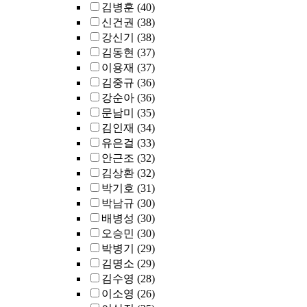
김병훈
(40)
신건권
(38)
강신기
(38)
김동현
(37)
이용재
(37)
김중규
(36)
강순아
(36)
문남미
(35)
김인재
(34)
유은걸
(33)
안근조
(32)
김상환
(32)
박기호
(31)
박남규
(30)
배병성
(30)
오승민
(30)
박병기
(29)
김명소
(29)
김수영
(28)
이소영
(26)