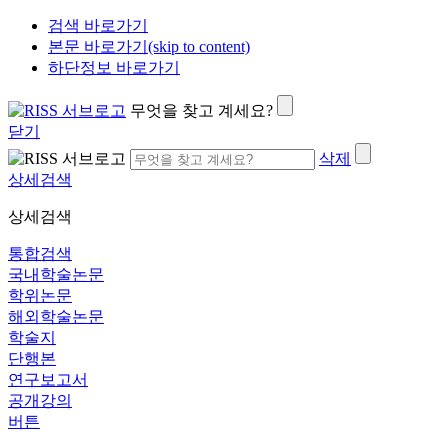
검색 바로가기
본문 바로가기(skip to content)
하단정보 바로가기
무엇을 찾고 계세요?
닫기
삭제
상세검색
상세검색
통합검색
국내학술논문
학위논문
해외학술논문
학술지
단행본
연구보고서
공개강의
버튼