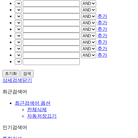
추가
추가
추가
추가
추가
추가
추가
상세검색닫기
최근검색어
최근검색어 옵션
전체삭제
자동저장끄기
인기검색어