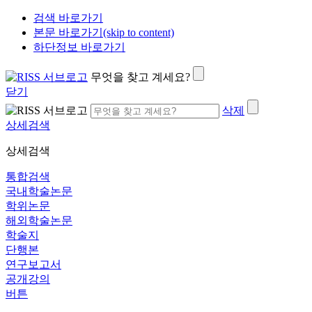
검색 바로가기
본문 바로가기(skip to content)
하단정보 바로가기
무엇을 찾고 계세요?
닫기
삭제
상세검색
상세검색
통합검색
국내학술논문
학위논문
해외학술논문
학술지
단행본
연구보고서
공개강의
버튼