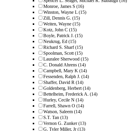
Spencer L. Seager, Michael R. Slabaugh
(16)
Monroe, James S
(16)
Winston, Wayne L
(15)
Zill, Dennis G.
(15)
Weiten, Wayne
(15)
Kotz, John C
(15)
Boyle, Patrick J.
(15)
Neukrug, Ed
(15)
Richard S. Sharf
(15)
Spoolman, Scott
(15)
Lauralee Sherwood
(15)
C. Donald Ahrens
(14)
Campbell, Mary K
(14)
Fessenden, Ralph J.
(14)
Shaffer, David R
(14)
Goldenberg, Herbert
(14)
Bettelheim, Frederick A.
(14)
Hurley, Cecile N
(14)
Farrell, Shawn O
(14)
Watson, Saleem
(14)
S.T. Tan
(13)
Vernon G. Zunker
(13)
G. Tyler Miller, Jr
(13)