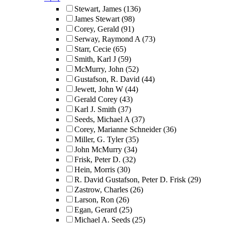
Stewart, James
(136)
James Stewart
(98)
Corey, Gerald
(91)
Serway, Raymond A
(73)
Starr, Cecie
(65)
Smith, Karl J
(59)
McMurry, John
(52)
Gustafson, R. David
(44)
Jewett, John W
(44)
Gerald Corey
(43)
Karl J. Smith
(37)
Seeds, Michael A
(37)
Corey, Marianne Schneider
(36)
Miller, G. Tyler
(35)
John McMurry
(34)
Frisk, Peter D.
(32)
Hein, Morris
(30)
R. David Gustafson, Peter D. Frisk
(29)
Zastrow, Charles
(26)
Larson, Ron
(26)
Egan, Gerard
(25)
Michael A. Seeds
(25)