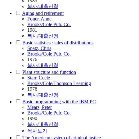
1983
복사/대출신청
Aging and retirement
Foner, Anne
Brooks/Cole Pub. Co.
1981
복사/대출신청
Basic statistics : tales of distributions
Spatz, Chris
Brooks/Cole Pub. Co.
1976
복사/대출신청
Plant structure and function
Starr, Cecie
Brooks/Cole/Thomson Learning
1976
복사/대출신청
Basic programming with the IBM PC
Mears, Peter
Brooks/Cole Pub. Co.
1990
복사/대출신청
목차보기
The American system of criminal justice