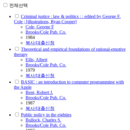
전체선택
Criminal justice : law & politics : : edited by George F.
Cole ; [illustrations, Ryan Cooper]
Cole, George F
Brooks/Cole Pub. Co.
1984
복사/대출신청
Theoretical and empirical foundations of rational-emotive
therapy
Ellis, Albert
Brooks/Cole Pub. Co.
1979
복사/대출신청
BASIC : an introduction to computer programming with
the Apple
Bent, Robert J.
Brooks/Cole Pub. Co.
1987
복사/대출신청
Public policy in the eighties
Bullock, Charles S.
Brooks/Cole Pub. Co.