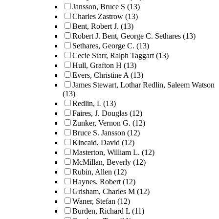
Jansson, Bruce S
(13)
Charles Zastrow
(13)
Bent, Robert J.
(13)
Robert J. Bent, George C. Sethares
(13)
Sethares, George C.
(13)
Cecie Starr, Ralph Taggart
(13)
Hull, Grafton H
(13)
Evers, Christine A
(13)
James Stewart, Lothar Redlin, Saleem Watson
(13)
Redlin, L
(13)
Faires, J. Douglas
(12)
Zunker, Vernon G.
(12)
Bruce S. Jansson
(12)
Kincaid, David
(12)
Masterton, William L.
(12)
McMillan, Beverly
(12)
Rubin, Allen
(12)
Haynes, Robert
(12)
Grisham, Charles M
(12)
Waner, Stefan
(12)
Burden, Richard L
(11)