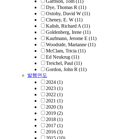
Garrison, Tom
(11)
Dye, Thomas R
(11)
Oxtoby, David W
(11)
Cheney, E. W
(11)
Kalish, Richard A
(11)
Goldenberg, Irene
(11)
Kaufmann, Jerome E
(11)
Woodside, Marianne
(11)
McClam, Tricia
(11)
Ed Neukrug
(11)
Treichel, Paul
(11)
Gordon, John R
(11)
발행연도
2024
(1)
2023
(1)
2022
(1)
2021
(1)
2020
(3)
2019
(2)
2018
(1)
2017
(1)
2016
(3)
2015
(10)