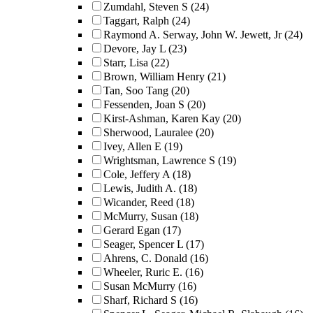
Zumdahl, Steven S
(24)
Taggart, Ralph
(24)
Raymond A. Serway, John W. Jewett, Jr
(24)
Devore, Jay L
(23)
Starr, Lisa
(22)
Brown, William Henry
(21)
Tan, Soo Tang
(20)
Fessenden, Joan S
(20)
Kirst-Ashman, Karen Kay
(20)
Sherwood, Lauralee
(20)
Ivey, Allen E
(19)
Wrightsman, Lawrence S
(19)
Cole, Jeffery A
(18)
Lewis, Judith A.
(18)
Wicander, Reed
(18)
McMurry, Susan
(18)
Gerard Egan
(17)
Seager, Spencer L
(17)
Ahrens, C. Donald
(16)
Wheeler, Ruric E.
(16)
Susan McMurry
(16)
Sharf, Richard S
(16)