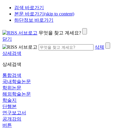
검색 바로가기
본문 바로가기(skip to content)
하단정보 바로가기
무엇을 찾고 계세요?
닫기
삭제
상세검색
상세검색
통합검색
국내학술논문
학위논문
해외학술논문
학술지
단행본
연구보고서
공개강의
버튼