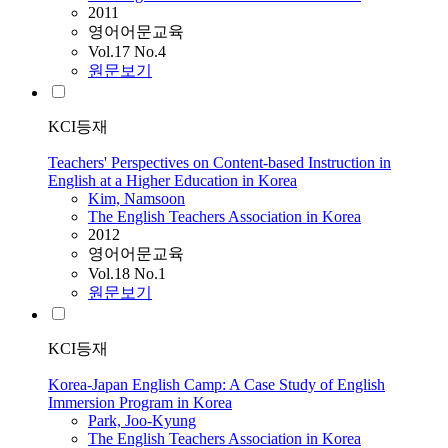
2011
영어어문교육
Vol.17 No.4
원문보기
KCI등재
Teachers' Perspectives on Content-based Instruction in
English at a Higher Education in Korea
Kim, Namsoon
The English Teachers Association in Korea
2012
영어어문교육
Vol.18 No.1
원문보기
KCI등재
Korea-Japan English Camp: A Case Study of English
Immersion Program in Korea
Park, Joo-Kyung
The English Teachers Association in Korea