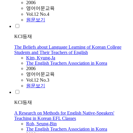
2006
영어어문교육
Vol.12 No.4
원문보기
KCI등재
The Beliefs about Language Learning of Korean College
Students and Their Teachers of English
Kim, Kyung-Ja
The English Teachers Association in Korea
2006
영어어문교육
Vol.12 No.3
원문보기
KCI등재
A Research on Methods for English Native-Speakers'
Teaching in Korean EFL Classes
Roh, Seung-Bin
The English Teachers Association in Korea