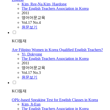
Kim, Ree-Na
,
Kim, Haedong
The English Teachers Association in Korea
2011
영어어문교육
Vol.17 No.4
원문보기
KCI등재
Are Filipino Women in Korea Qualified English Teachers?
Yi, Dokyong
The English Teachers Association in Korea
2011
영어어문교육
Vol.17 No.3
원문보기
KCI등재
OPIc-based Speaking Test for English Classes in Korea
Kim, Ji-Eun
The English Teachers Association in Korea