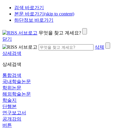
검색 바로가기
본문 바로가기(skip to content)
하단정보 바로가기
무엇을 찾고 계세요?
닫기
삭제
상세검색
상세검색
통합검색
국내학술논문
학위논문
해외학술논문
학술지
단행본
연구보고서
공개강의
버튼