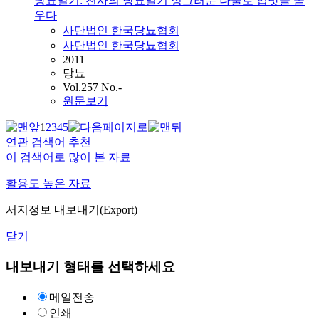
당뇨일기: 천사의 당뇨일기 싱그러운 나물로 입맛을 돋
우다
사단법인
한국당뇨협회
사단법인 한국당뇨협회
2011
당뇨
Vol.257 No.-
원문보기
1
2
3
4
5
연관 검색어 추천
이 검색어로 많이 본 자료
활용도 높은 자료
서지정보 내보내기(Export)
닫기
내보내기 형태를 선택하세요
메일전송
인쇄