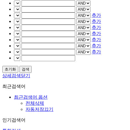
추가
추가
추가
추가
추가
추가
추가
상세검색닫기
최근검색어
최근검색어 옵션
전체삭제
자동저장끄기
인기검색어