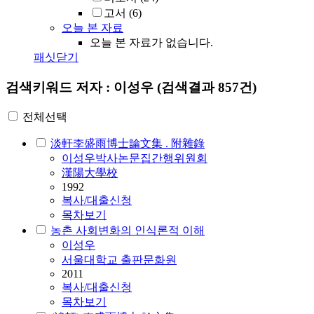
고서
(6)
오늘 본 자료
오늘 본 자료가 없습니다.
패싯닫기
검색키워드
저자 : 이성우
(검색결과 857건)
전체선택
淡軒李盛雨博士論文集 . 附雜錄
이성우
박사논문집간행위원회
漢陽大學校
1992
복사/대출신청
목차보기
농촌 사회변화의 인식론적 이해
이성우
서울대학교 출판문화원
2011
복사/대출신청
목차보기