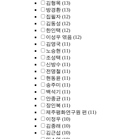
김형목
(13)
방경환
(13)
집필자
(12)
김동성
(12)
한인택
(12)
이성우 엮음
(12)
김영국
(11)
노승현
(11)
조성택
(11)
신방수
(11)
전명철
(11)
현동윤
(11)
송주미
(11)
백석기
(11)
안종균
(11)
장인복
(11)
제주평화연구원 편
(11)
이정우
(10)
김종래
(10)
김근섭
(10)