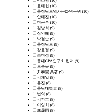
민소영
(10)
윤태헌
(10)
충청남도역사문화연구원
(10)
안태진
(10)
현근수
(10)
김남석
(9)
장인배
(9)
박걸순
(9)
충청남도
(9)
강윤정
(9)
조현성
(9)
등대CPA연구회 편저
(9)
도종윤
(9)
尹泰憲 共著
(9)
김재일
(8)
유진
(8)
충남대학교
(8)
번역
(8)
김찬호
(8)
이양희
(8)
李晟雨
(8)