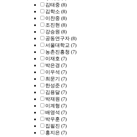
김태중
(8)
김학소
(8)
이찬중
(8)
조진현
(8)
강승원
(8)
공동연구자
(8)
서울대학교
(7)
농촌진흥청
(7)
이재호
(7)
박은경
(7)
이우석
(7)
최문기
(7)
한성준
(7)
김용달
(7)
박재원
(7)
이계형
(7)
배영석
(7)
박우훈
(7)
집필진
(7)
홍지은
(7)