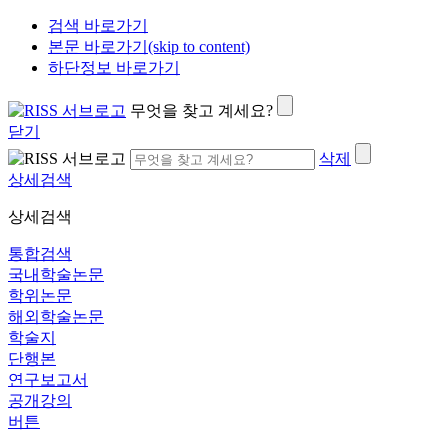
검색 바로가기
본문 바로가기(skip to content)
하단정보 바로가기
무엇을 찾고 계세요?
닫기
삭제
상세검색
상세검색
통합검색
국내학술논문
학위논문
해외학술논문
학술지
단행본
연구보고서
공개강의
버튼