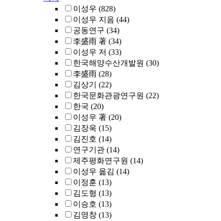
이성우
(828)
이성우 지음
(44)
공동연구
(34)
李盛雨 著
(34)
이성우 저
(33)
한국해양수산개발원
(30)
李盛雨
(28)
김상기
(22)
한국문화관광연구원
(22)
한국
(20)
이성우 著
(20)
김장욱
(15)
김진호
(14)
연구기관
(14)
제주평화연구원
(14)
이성우 옮김
(14)
이정훈
(13)
김도형
(13)
이승호
(13)
김영창
(13)