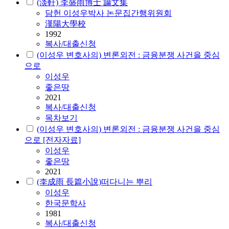
(淡軒) 李盛雨博士 論文集
담헌
이성우
박사 논문집간행위원회
漢陽大學校
1992
복사/대출신청
(이성우 변호사의) 변론외전 : 금융분쟁 사건을 중심
으로
이성우
좋은땅
2021
복사/대출신청
목차보기
(이성우 변호사의) 변론외전 : 금융분쟁 사건을 중심
으로 [전자자료]
이성우
좋은땅
2021
(李成雨 長篇小說)떠다니는 뿌리
이성우
한국문학사
1981
복사/대출신청