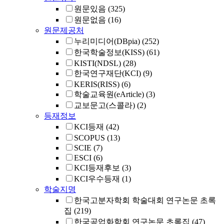
원문있음
(325)
원문없음
(16)
원문제공처
누리미디어(DBpia)
(252)
한국학술정보(KISS)
(61)
KISTI(NDSL)
(28)
한국연구재단(KCI)
(9)
KERIS(RISS)
(6)
학술교육원(eArticle)
(3)
교보문고(스콜라)
(2)
등재정보
KCI등재
(42)
SCOPUS
(13)
SCIE
(7)
ESCI
(6)
KCI등재후보
(3)
KCI우수등재
(1)
학술지명
한국고분자학회 학술대회 연구논문 초록
집
(219)
한국공업화학회 연구논문 초록집
(47)