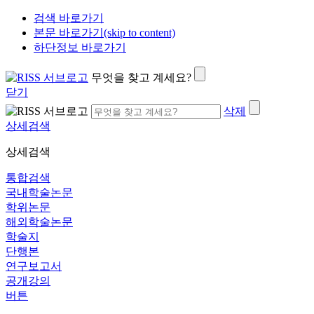
검색 바로가기
본문 바로가기(skip to content)
하단정보 바로가기
무엇을 찾고 계세요?
닫기
삭제
상세검색
상세검색
통합검색
국내학술논문
학위논문
해외학술논문
학술지
단행본
연구보고서
공개강의
버튼