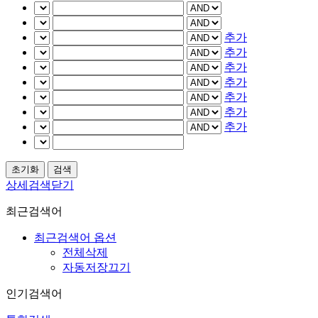
추가
추가
추가
추가
추가
추가
추가
상세검색닫기
최근검색어
최근검색어 옵션
전체삭제
자동저장끄기
인기검색어