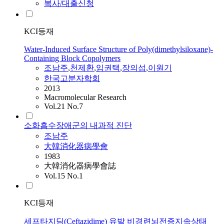
복사/대출신청
KCI등재
Water-Induced Surface Structure of Poly(dimethylsiloxane)-
Containing Block Copolymers
조남주
,
천제환
,
임권택
,
장의섭
,
이원기
한국고분자학회
2013
Macromolecular Research
Vol.21 No.7
소화흡수장애군의 내과적 진단
조남주
大韓消化器病學會
1983
大韓消化器病學會誌
Vol.15 No.1
KCI등재
세프타지딤(Ceftazidime) 유발 비경련뇌전증지속상태