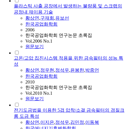
플라스틱 사출 공장에서 발생하는 불량품 및 스크랩의
공정내 재이용 기술
황상연
,
구재회
,
유보선
한국공업화학회
2006
한국공업화학회 연구논문 초록집
Vol.2006 No.1
원문보기
고온/고압 집진시스템 적용을 위한 금속필터의 성능 특
성
황상연
,
정우현
,
정석우
,
윤봉한
,
박중언
한국공업화학회
2010
한국공업화학회 연구논문 초록집
Vol.2010 No.1
원문보기
전기도금법을 이용한 5겹 압착/소결 금속필터의 경질크
롬 도금 특성
황상연
,
이지은
,
정석우
,
김민정
,
이동복
한국에너지기후변화학회