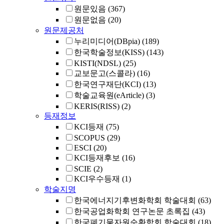
원문있음
(367)
원문없음
(20)
원문제공처
누리미디어(DBpia)
(189)
한국학술정보(KISS)
(143)
KISTI(NDSL)
(25)
교보문고(스콜라)
(16)
한국연구재단(KCI)
(13)
학술교육원(eArticle)
(3)
KERIS(RISS)
(2)
등재정보
KCI등재
(75)
SCOPUS
(29)
ESCI
(20)
KCI등재후보
(16)
SCIE
(2)
KCI우수등재
(1)
학술지명
한국에너지기후변화학회 학술대회
(63)
한국공업화학회 연구논문 초록집
(43)
한국폐기물자원순환학회 학술대회
(18)