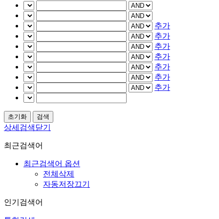
추가
추가
추가
추가
추가
추가
추가
상세검색닫기
최근검색어
최근검색어 옵션
전체삭제
자동저장끄기
인기검색어