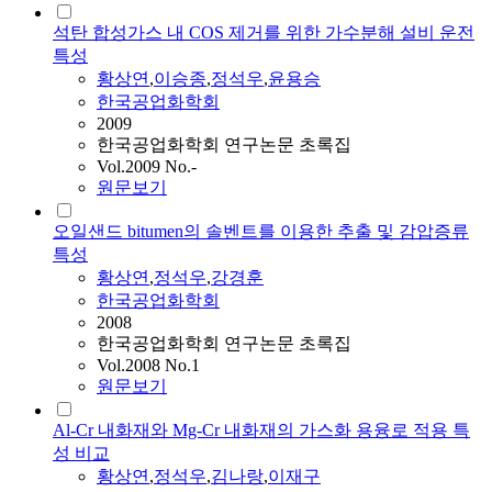
석탄 합성가스 내 COS 제거를 위한 가수분해 설비 운전
특성
황상연
,
이승종
,
정석우
,
윤용승
한국공업화학회
2009
한국공업화학회 연구논문 초록집
Vol.2009 No.-
원문보기
오일샌드 bitumen의 솔벤트를 이용한 추출 및 감압증류
특성
황상연
,
정석우
,
강경훈
한국공업화학회
2008
한국공업화학회 연구논문 초록집
Vol.2008 No.1
원문보기
Al-Cr 내화재와 Mg-Cr 내화재의 가스화 용융로 적용 특
성 비교
황상연
,
정석우
,
김나랑
,
이재구