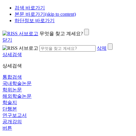
검색 바로가기
본문 바로가기(skip to content)
하단정보 바로가기
무엇을 찾고 계세요?
닫기
삭제
상세검색
상세검색
통합검색
국내학술논문
학위논문
해외학술논문
학술지
단행본
연구보고서
공개강의
버튼