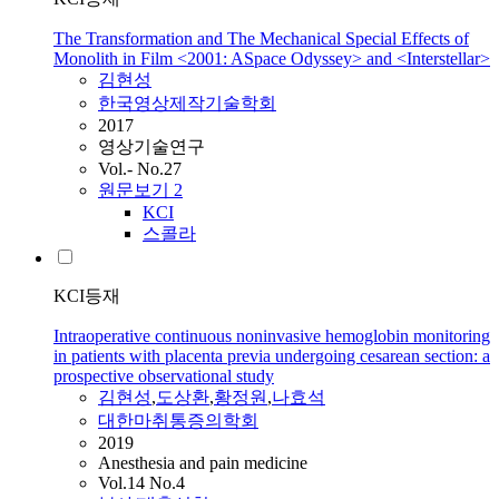
The Transformation and The Mechanical Special Effects of
Monolith in Film <2001: ASpace Odyssey> and <Interstellar>
김현성
한국영상제작기술학회
2017
영상기술연구
Vol.- No.27
원문보기
2
KCI
스콜라
KCI등재
Intraoperative continuous noninvasive hemoglobin monitoring
in patients with placenta previa undergoing cesarean section: a
prospective observational study
김현성
,
도상환
,
황정원
,
나효석
대한마취통증의학회
2019
Anesthesia and pain medicine
Vol.14 No.4