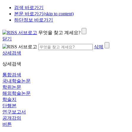
검색 바로가기
본문 바로가기(skip to content)
하단정보 바로가기
무엇을 찾고 계세요?
닫기
삭제
상세검색
상세검색
통합검색
국내학술논문
학위논문
해외학술논문
학술지
단행본
연구보고서
공개강의
버튼