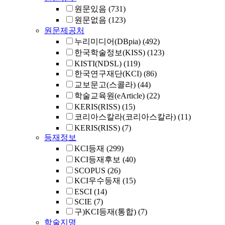
원문있음
(731)
원문없음
(123)
원문제공처
누리미디어(DBpia)
(492)
한국학술정보(KISS)
(123)
KISTI(NDSL)
(119)
한국연구재단(KCI)
(86)
교보문고(스콜라)
(44)
학술교육원(eArticle)
(22)
KERIS(RISS)
(15)
코리아스칼라(코리아스칼라)
(11)
KERIS(RISS)
(7)
등재정보
KCI등재
(299)
KCI등재후보
(40)
SCOPUS
(26)
KCI우수등재
(15)
ESCI
(14)
SCIE
(7)
구)KCI등재(통합)
(7)
학술지명