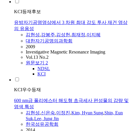
KCI등재후보
유방자기공명영상에서 3 차원 최대 강도 투사 재건 영상
의 유용성
김현성
,
강봉주
,
김성헌
,
최재정
,
이지혜
대한자기공명의과학회
2009
Investigative Magnetic Resonance Imaging
Vol.13 No.2
원문보기
2
NDSL
KCI
KCI우수등재
600 nm급 폴리에스터 해도형 초극세사 편성물의 감량 및
염색 특성
김현성
,
신은숙
,
이정진
,
Kim, Hyun Sung
,
Shin, Eun
Suk
,
Lee, Jung Jin
한국섬유공학회
2014