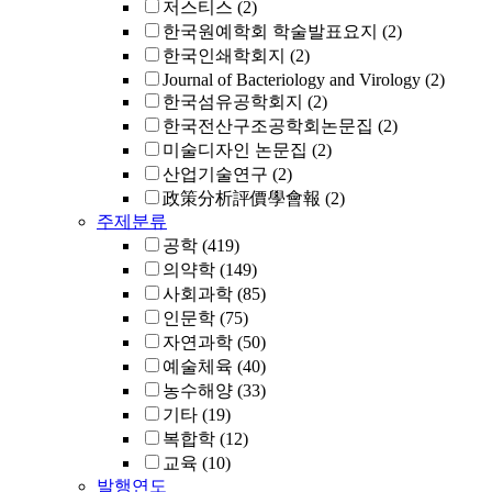
저스티스
(2)
한국원예학회 학술발표요지
(2)
한국인쇄학회지
(2)
Journal of Bacteriology and Virology
(2)
한국섬유공학회지
(2)
한국전산구조공학회논문집
(2)
미술디자인 논문집
(2)
산업기술연구
(2)
政策分析評價學會報
(2)
주제분류
공학
(419)
의약학
(149)
사회과학
(85)
인문학
(75)
자연과학
(50)
예술체육
(40)
농수해양
(33)
기타
(19)
복합학
(12)
교육
(10)
발행연도