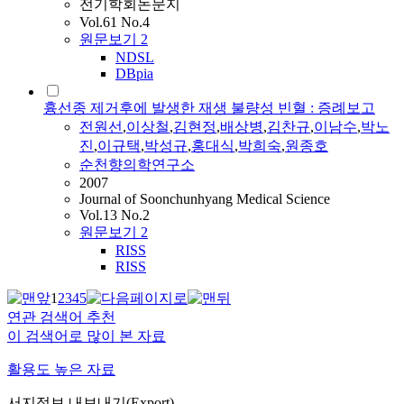
전기학회논문지
Vol.61 No.4
원문보기
2
NDSL
DBpia
흉선종 제거후에 발생한 재생 불량성 빈혈 : 증례보고
전원선
,
이상철
,
김현정
,
배상병
,
김찬규
,
이남수
,
박노
진
,
이규택
,
박성규
,
홍대식
,
박희숙
,
원종호
순천향의학연구소
2007
Journal of Soonchunhyang Medical Science
Vol.13 No.2
원문보기
2
RISS
RISS
1
2
3
4
5
연관 검색어 추천
이 검색어로 많이 본 자료
활용도 높은 자료
서지정보 내보내기(Export)