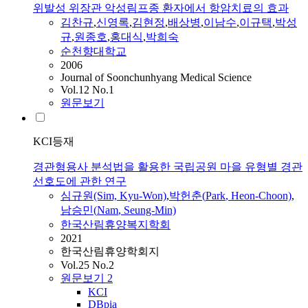
위발성 위장관 악성림프종 환자에서 항암치료의 효과
김찬규
,
신영록
,
김현정
,
배상병
,
이남수
,
이규택
,
박성
규
,
원종호
,
홍대식
,
박희숙
순천향대학교
2006
Journal of Soonchunhyang Medical Science
Vol.12 No.1
원문보기
KCI등재
경관형용사 분석법을 활용한 국립공원 마을 유형별 경관
선호도에 관한 연구
심규원(Sim,
Kyu
-Won)
,
박헌춘(
Park
, Heon-Choon)
,
남승민(
Nam
, Seung-Min)
한국산림휴양복지학회
2021
한국산림휴양학회지
Vol.25 No.2
원문보기
2
KCI
DBpia