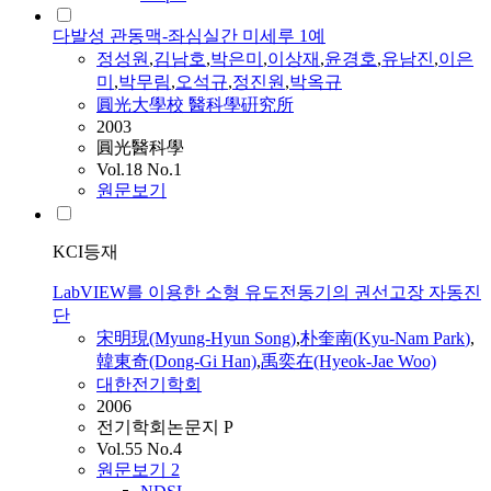
다발성 관동맥-좌심실간 미세루 1예
정성원
,
김남호
,
박은미
,
이상재
,
윤경호
,
유남진
,
이은
미
,
박무림
,
오석규
,
정진원
,
박옥규
圓光大學校 醫科學硏究所
2003
圓光醫科學
Vol.18 No.1
원문보기
KCI등재
LabVIEW를 이용한 소형 유도전동기의 권선고장 자동진
단
宋明現(Myung-Hyun Song)
,
朴奎南(
Kyu
-
Nam
Park
)
,
韓東奇(Dong-Gi Han)
,
禹奕在(Hyeok-Jae Woo)
대한전기학회
2006
전기학회논문지 P
Vol.55 No.4
원문보기
2