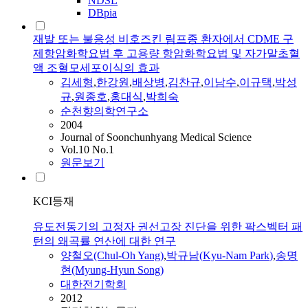
NDSL
DBpia
재발 또는 불응성 비호즈킨 림프종 환자에서 CDME 구
제항암화학요법 후 고용량 항암화학요법 및 자가말초혈
액 조혈모세포이식의 효과
김세형
,
한강원
,
배상병
,
김찬규
,
이남수
,
이규택
,
박성
규
,
원종호
,
홍대식
,
박희숙
순천향의학연구소
2004
Journal of Soonchunhyang Medical Science
Vol.10 No.1
원문보기
KCI등재
유도전동기의 고정자 권선고장 진단을 위한 팍스벡터 패
턴의 왜곡률 연산에 대한 연구
양철오(Chul-Oh Yang)
,
박규남(
Kyu
-
Nam
Park
)
,
송명
현(Myung-Hyun Song)
대한전기학회
2012