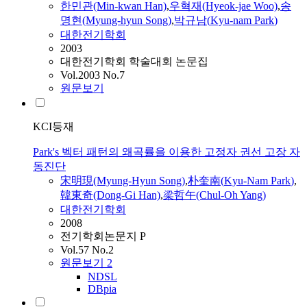
한민관(Min-kwan Han)
,
우혁재(Hyeok-jae Woo)
,
송
명현(Myung-hyun Song)
,
박규남(
Kyu
-
nam
Park
)
대한전기학회
2003
대한전기학회 학술대회 논문집
Vol.2003 No.7
원문보기
KCI등재
Park's 벡터 패턴의 왜곡률을 이용한 고정자 권선 고장 자
동진단
宋明現(Myung-Hyun Song)
,
朴奎南(
Kyu
-
Nam
Park
)
,
韓東奇(Dong-Gi Han)
,
梁哲午(Chul-Oh Yang)
대한전기학회
2008
전기학회논문지 P
Vol.57 No.2
원문보기
2
NDSL
DBpia