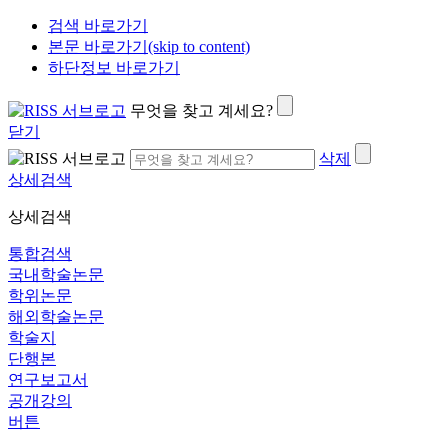
검색 바로가기
본문 바로가기(skip to content)
하단정보 바로가기
무엇을 찾고 계세요?
닫기
삭제
상세검색
상세검색
통합검색
국내학술논문
학위논문
해외학술논문
학술지
단행본
연구보고서
공개강의
버튼