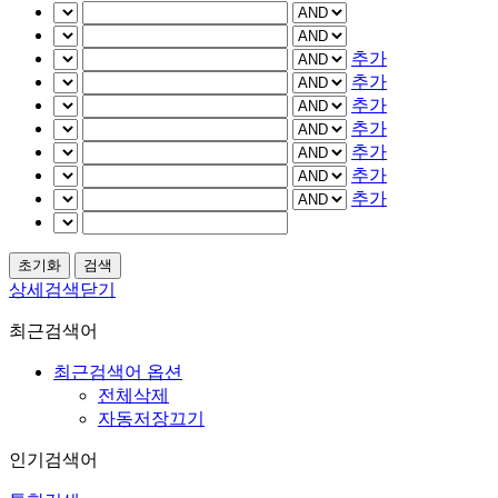
추가
추가
추가
추가
추가
추가
추가
상세검색닫기
최근검색어
최근검색어 옵션
전체삭제
자동저장끄기
인기검색어