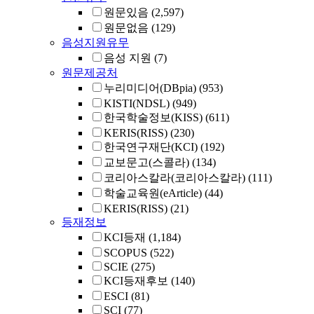
원문있음
(2,597)
원문없음
(129)
음성지원유무
음성 지원
(7)
원문제공처
누리미디어(DBpia)
(953)
KISTI(NDSL)
(949)
한국학술정보(KISS)
(611)
KERIS(RISS)
(230)
한국연구재단(KCI)
(192)
교보문고(스콜라)
(134)
코리아스칼라(코리아스칼라)
(111)
학술교육원(eArticle)
(44)
KERIS(RISS)
(21)
등재정보
KCI등재
(1,184)
SCOPUS
(522)
SCIE
(275)
KCI등재후보
(140)
ESCI
(81)
SCI
(77)