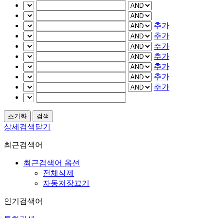
추가
추가
추가
추가
추가
추가
추가
상세검색닫기
최근검색어
최근검색어 옵션
전체삭제
자동저장끄기
인기검색어