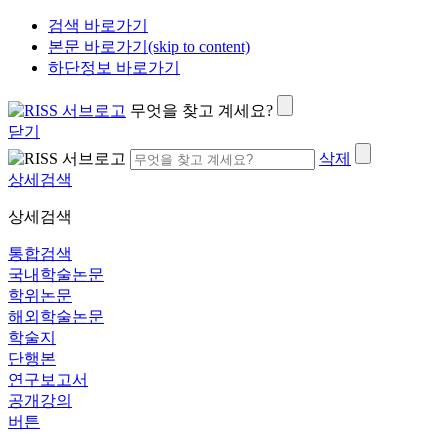
검색 바로가기
본문 바로가기(skip to content)
하단정보 바로가기
무엇을 찾고 계세요?
닫기
삭제
상세검색
상세검색
통합검색
국내학술논문
학위논문
해외학술논문
학술지
단행본
연구보고서
공개강의
버튼