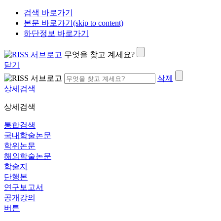
검색 바로가기
본문 바로가기(skip to content)
하단정보 바로가기
무엇을 찾고 계세요?
닫기
삭제
상세검색
상세검색
통합검색
국내학술논문
학위논문
해외학술논문
학술지
단행본
연구보고서
공개강의
버튼