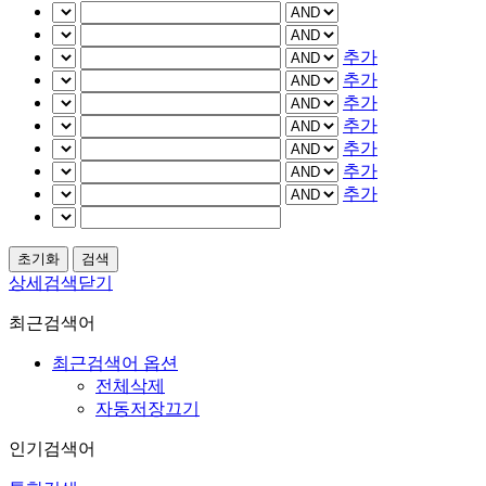
추가
추가
추가
추가
추가
추가
추가
상세검색닫기
최근검색어
최근검색어 옵션
전체삭제
자동저장끄기
인기검색어