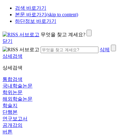
검색 바로가기
본문 바로가기(skip to content)
하단정보 바로가기
무엇을 찾고 계세요?
닫기
삭제
상세검색
상세검색
통합검색
국내학술논문
학위논문
해외학술논문
학술지
단행본
연구보고서
공개강의
버튼