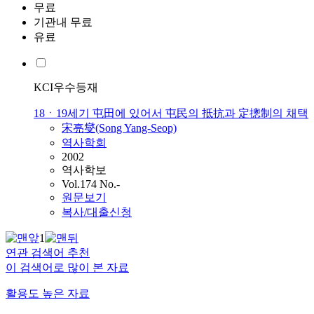
무료
기관내 무료
유료
KCI우수등재
18ㆍ19세기 屯田에 있어서 屯民의 抵抗과 定摠制의 채택
宋亮燮(Song Yang-Seop)
역사학회
2002
역사학보
Vol.174 No.-
원문보기
복사/대출신청
1
연관 검색어 추천
이 검색어로 많이 본 자료
활용도 높은 자료