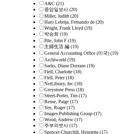
A&C
(21)
중앙일보사
(20)
Miller, Judith
(20)
Haro Lebrija, Fernando de
(20)
Wright, Frank Lloyd
(19)
박승희
(19)
Pile, John F
(19)
主婦生活 編
(19)
General Accounting Office (미국)
(19)
Archiworld
(19)
Saeks, Diane Dorrans
(19)
Fiell, Charlotte
(18)
Fiell, Peter
(18)
NetLibrary, Inc
(18)
Greystone Press
(18)
Street-Porter, Tim
(17)
Rense, Paige
(17)
Yee, Roger
(17)
Images Publishing Group
(17)
Wood, Andrew
(17)
주부의벗사
(17)
Spencer-Churchill, Henrietta
(17)