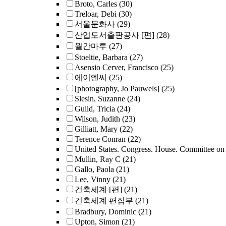
Broto, Carles
(30)
Treloar, Debi
(30)
서울문화사
(29)
산업도서출판공사 [편]
(28)
월간마루
(27)
Stoeltie, Barbara
(27)
Asensio Cerver, Francisco
(25)
에이엔씨
(25)
[photography, Jo Pauwels]
(25)
Slesin, Suzanne
(24)
Guild, Tricia
(24)
Wilson, Judith
(23)
Gilliatt, Mary
(22)
Terence Conran
(22)
United States. Congress. House. Committee on 
Mullin, Ray C
(21)
Gallo, Paola
(21)
Lee, Vinny
(21)
건축세계 [편]
(21)
건축세계 편집부
(21)
Bradbury, Dominic
(21)
Upton, Simon
(21)