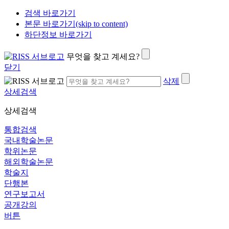
검색 바로가기
본문 바로가기(skip to content)
하단정보 바로가기
무엇을 찾고 계세요?
닫기
삭제
상세검색
상세검색
통합검색
국내학술논문
학위논문
해외학술논문
학술지
단행본
연구보고서
공개강의
버튼