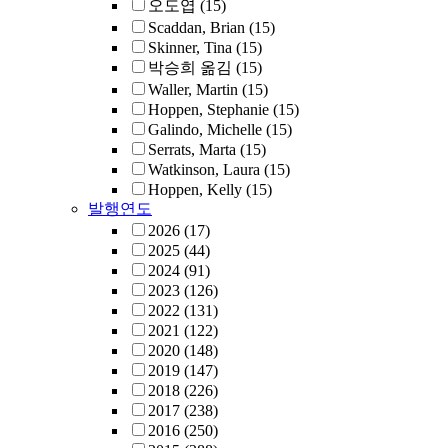
오도엽
(15)
Scaddan, Brian
(15)
Skinner, Tina
(15)
박승희 옮김
(15)
Waller, Martin
(15)
Hoppen, Stephanie
(15)
Galindo, Michelle
(15)
Serrats, Marta
(15)
Watkinson, Laura
(15)
Hoppen, Kelly
(15)
발행연도
2026
(17)
2025
(44)
2024
(91)
2023
(126)
2022
(131)
2021
(122)
2020
(148)
2019
(147)
2018
(226)
2017
(238)
2016
(250)