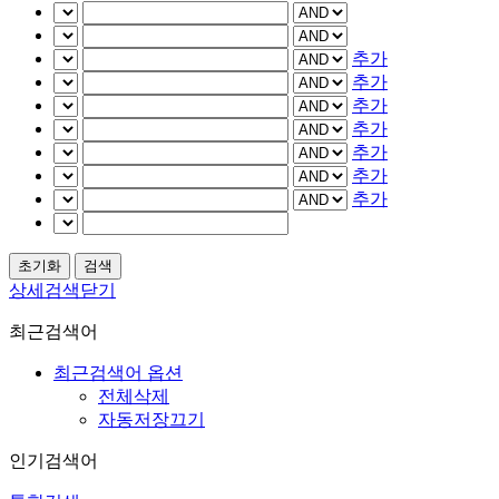
추가
추가
추가
추가
추가
추가
추가
상세검색닫기
최근검색어
최근검색어 옵션
전체삭제
자동저장끄기
인기검색어