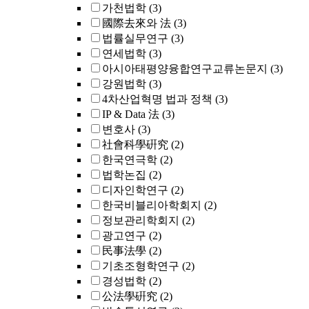
가천법학
(3)
國際去來와 法
(3)
법률실무연구
(3)
연세법학
(3)
아시아태평양융합연구교류논문지
(3)
강원법학
(3)
4차산업혁명 법과 정책
(3)
IP & Data 法
(3)
변호사
(3)
社會科學硏究
(2)
한국연극학
(2)
법학논집
(2)
디자인학연구
(2)
한국비블리아학회지
(2)
정보관리학회지
(2)
광고연구
(2)
民事法學
(2)
기초조형학연구
(2)
경성법학
(2)
公法學硏究
(2)