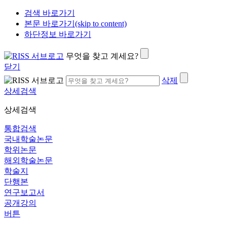
검색 바로가기
본문 바로가기(skip to content)
하단정보 바로가기
무엇을 찾고 계세요?
닫기
삭제
상세검색
상세검색
통합검색
국내학술논문
학위논문
해외학술논문
학술지
단행본
연구보고서
공개강의
버튼