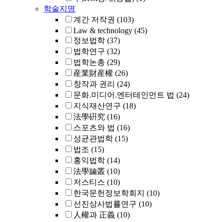
학술지명
계간 저작권
(103)
Law & technology
(45)
정보법학
(37)
법학연구
(32)
법학논총
(29)
産業財産權
(26)
창작과 권리
(24)
문화.미디어.엔터테인먼트 법
(24)
지식재산연구
(18)
法學硏究
(16)
스포츠와 법
(16)
성균관법학
(15)
법조
(15)
홍익법학
(14)
法學論叢
(10)
저스티스
(10)
한국문헌정보학회지
(10)
선진상사법률연구
(10)
人權과 正義
(10)