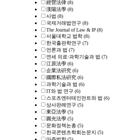
經營法律
(8)
漢陽法學
(8)
사법
(8)
국제거래법연구
(8)
The Journal of Law & IP
(8)
서울대학교 법학
(8)
한국출판학연구
(7)
언론과 법
(7)
연세 의료·과학기술과 법
(7)
江原法學
(6)
企業法硏究
(6)
國際私法硏究
(6)
과학기술과 법
(6)
IT와 법 연구
(6)
스포츠엔터테인먼트와 법
(6)
상사판례연구
(5)
東亞法學
(5)
圓光法學
(5)
문화정책논총
(5)
한국콘텐츠학회논문지
(5)
아주법학
(5)