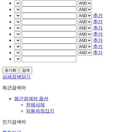
추가
추가
추가
추가
추가
추가
추가
상세검색닫기
최근검색어
최근검색어 옵션
전체삭제
자동저장끄기
인기검색어