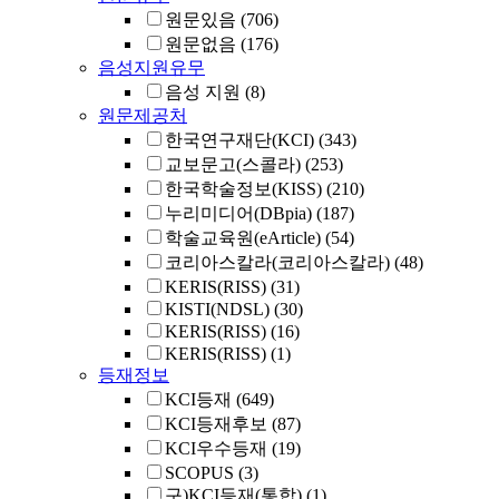
원문있음
(706)
원문없음
(176)
음성지원유무
음성 지원
(8)
원문제공처
한국연구재단(KCI)
(343)
교보문고(스콜라)
(253)
한국학술정보(KISS)
(210)
누리미디어(DBpia)
(187)
학술교육원(eArticle)
(54)
코리아스칼라(코리아스칼라)
(48)
KERIS(RISS)
(31)
KISTI(NDSL)
(30)
KERIS(RISS)
(16)
KERIS(RISS)
(1)
등재정보
KCI등재
(649)
KCI등재후보
(87)
KCI우수등재
(19)
SCOPUS
(3)
구)KCI등재(통합)
(1)