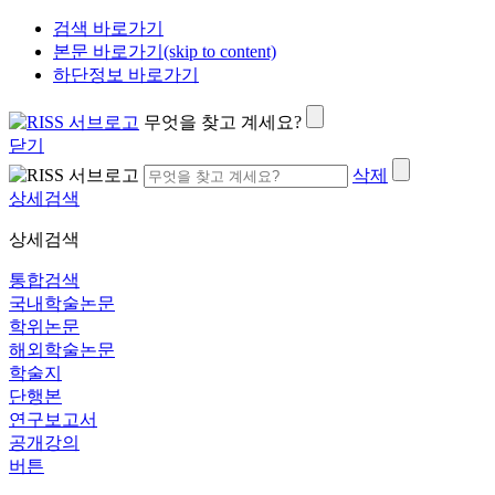
검색 바로가기
본문 바로가기(skip to content)
하단정보 바로가기
무엇을 찾고 계세요?
닫기
삭제
상세검색
상세검색
통합검색
국내학술논문
학위논문
해외학술논문
학술지
단행본
연구보고서
공개강의
버튼