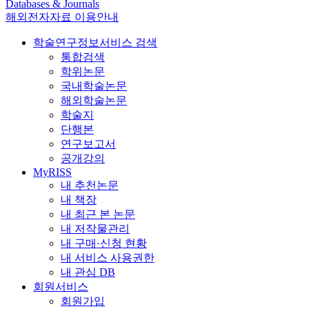
Databases & Journals
해외전자자료 이용안내
학술연구정보서비스 검색
통합검색
학위논문
국내학술논문
해외학술논문
학술지
단행본
연구보고서
공개강의
MyRISS
내 추천논문
내 책장
내 최근 본 논문
내 저작물관리
내 구매·신청 현황
내 서비스 사용권한
내 관심 DB
회원서비스
회원가입