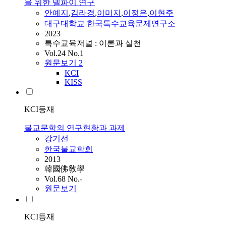
을 위한 델파이 연구
안예지
,
김라경
,
이미지
,
이정은
,
이현주
대구대학교 한국특수교육문제연구소
2023
특수교육저널 : 이론과 실천
Vol.24 No.1
원문보기
2
KCI
KISS
KCI등재
불교문학의 연구현황과 과제
강기선
한국불교학회
2013
韓國佛敎學
Vol.68 No.-
원문보기
KCI등재