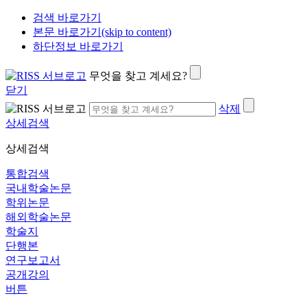
검색 바로가기
본문 바로가기(skip to content)
하단정보 바로가기
무엇을 찾고 계세요?
닫기
삭제
상세검색
상세검색
통합검색
국내학술논문
학위논문
해외학술논문
학술지
단행본
연구보고서
공개강의
버튼