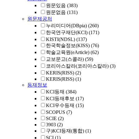
원문있음
(383)
원문없음
(131)
원문제공처
누리미디어(DBpia)
(260)
한국연구재단(KCI)
(171)
KISTI(NDSL)
(137)
한국학술정보(KISS)
(76)
학술교육원(eArticle)
(62)
교보문고(스콜라)
(59)
코리아스칼라(코리아스칼라)
(3)
KERIS(RISS)
(2)
KERIS(RISS)
(1)
등재정보
KCI등재
(384)
KCI등재후보
(17)
KCI우수등재
(15)
SCOPUS
(7)
SCIE
(2)
3903
(2)
구)KCI등재(통합)
(1)
SCI
(1)