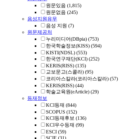
원문있음
(1,815)
원문없음
(245)
음성지원유무
음성 지원
(7)
원문제공처
누리미디어(DBpia)
(753)
한국학술정보(KISS)
(594)
KISTI(NDSL)
(553)
한국연구재단(KCI)
(252)
KERIS(RISS)
(135)
교보문고(스콜라)
(95)
코리아스칼라(코리아스칼라)
(57)
KERIS(RISS)
(44)
학술교육원(eArticle)
(29)
등재정보
KCI등재
(844)
SCOPUS
(152)
KCI등재후보
(136)
KCI우수등재
(99)
ESCI
(59)
SCIE
(31)