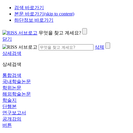
검색 바로가기
본문 바로가기(skip to content)
하단정보 바로가기
무엇을 찾고 계세요?
닫기
삭제
상세검색
상세검색
통합검색
국내학술논문
학위논문
해외학술논문
학술지
단행본
연구보고서
공개강의
버튼