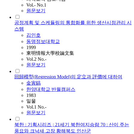
Vol.- No.1
원문보기
공정계획 및 스케듈링의 통합화를 위한 생산시점관리 시
스템
김인호
동명정보대학교
1999
東明情報大學校論文集
Vol.2 No.-
원문보기
回歸模型(Regression Model)의 定立과 評價에 대하여
金寅鎬
한양대학교 반월캠퍼스
1983
밀물
Vol.1 No.-
원문보기
북한 : 기획시리즈 ; 21세기 북한여지승람 70 : 산이 주는
풍요와 크낙새 고장 황해북도 인산군