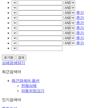
추가
추가
추가
추가
추가
추가
추가
상세검색닫기
최근검색어
최근검색어 옵션
전체삭제
자동저장끄기
인기검색어