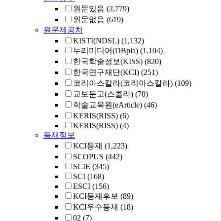
원문있음
(2,779)
원문없음
(619)
원문제공처
KISTI(NDSL)
(1,132)
누리미디어(DBpia)
(1,104)
한국학술정보(KISS)
(820)
한국연구재단(KCI)
(251)
코리아스칼라(코리아스칼라)
(109)
교보문고(스콜라)
(70)
학술교육원(eArticle)
(46)
KERIS(RISS)
(6)
KERIS(RISS)
(4)
등재정보
KCI등재
(1,223)
SCOPUS
(442)
SCIE
(345)
SCI
(168)
ESCI
(156)
KCI등재후보
(89)
KCI우수등재
(18)
02
(7)