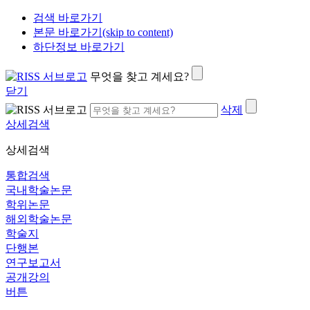
검색 바로가기
본문 바로가기(skip to content)
하단정보 바로가기
무엇을 찾고 계세요?
닫기
삭제
상세검색
상세검색
통합검색
국내학술논문
학위논문
해외학술논문
학술지
단행본
연구보고서
공개강의
버튼