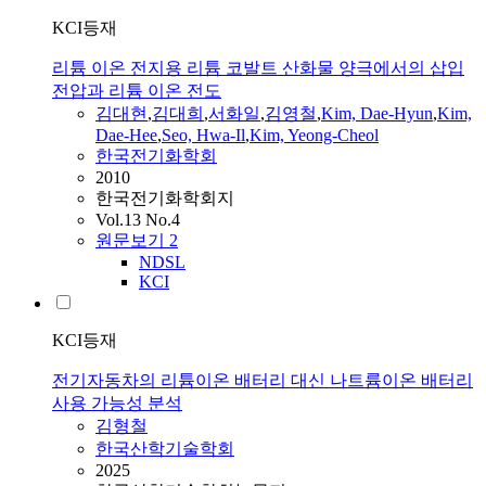
KCI등재
리튬 이온 전지용 리튬 코발트 산화물 양극에서의 삽입
전압과 리튬 이온 전도
김대현
,
김대희
,
서화일
,
김영철
,
Kim, Dae-Hyun
,
Kim,
Dae-Hee
,
Seo, Hwa-Il
,
Kim, Yeong-Cheol
한국전기화학회
2010
한국전기화학회지
Vol.13 No.4
원문보기
2
NDSL
KCI
KCI등재
전기자동차의 리튬이온 배터리 대신 나트륨이온 배터리
사용 가능성 분석
김형철
한국산학기술학회
2025