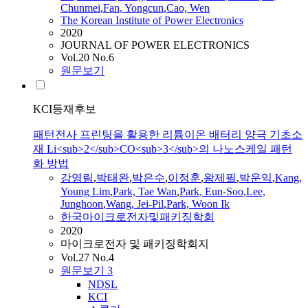
Chunmei
,
Fan, Yongcun
,
Cao, Wen
The Korean Institute of Power Electronics
2020
JOURNAL OF POWER ELECTRONICS
Vol.20 No.6
원문보기
KCI등재후보
패턴전사 프린팅을 활용한 리튬이온 배터리 양극 기초소
재 Li<sub>2</sub>CO<sub>3</sub>의 나노스케일 패턴
화 방법
강영림
,
박태완
,
박은수
,
이정훈
,
왕제필
,
박운익
,
Kang,
Young Lim
,
Park, Tae Wan
,
Park, Eun-Soo
,
Lee,
Junghoon
,
Wang, Jei-Pil
,
Park, Woon Ik
한국마이크로전자및패키징학회
2020
마이크로전자 및 패키징학회지
Vol.27 No.4
원문보기
3
NDSL
KCI