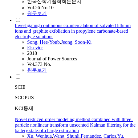
한국산학기술학회논문지
Vol.26 No.10
원문보기
Investigating continuous co-intercalation of solvated lithium
ions and graphite exfoliation in propylene carbonate-based
electrolyte solutions
Song, Hee-Youb
,
Jeong, Soon-Ki
Elsevier
2018
Journal of Power Sources
Vol.373 No.-
원문보기
SCIE
SCOPUS
KCI등재
Novel reduced-order modeling method combined with three-
particle nonlinear transform unscented Kalman filtering for the
battery state-of-charge estimation
Xu, Wenhua
,
Wang, Shunli
,
Fernandez, Carlos
,
Yu,