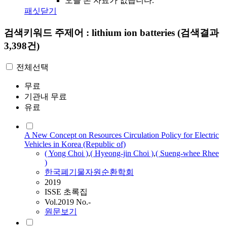
오늘 본 자료가 없습니다.
패싯닫기
검색키워드
주제어 : lithium ion batteries
(검색결과
3,398건)
전체선택
무료
기관내 무료
유료
A New Concept on Resources Circulation Policy for Electric
Vehicles in Korea (Republic of)
( Yong Choi )
,
( Hyeong-jin Choi )
,
( Sueng-whee Rhee
)
한국폐기물자원순환학회
2019
ISSE 초록집
Vol.2019 No.-
원문보기