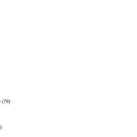
y
(79)
)