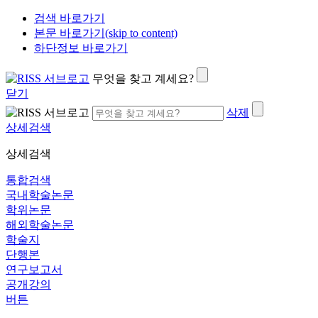
검색 바로가기
본문 바로가기(skip to content)
하단정보 바로가기
무엇을 찾고 계세요?
닫기
삭제
상세검색
상세검색
통합검색
국내학술논문
학위논문
해외학술논문
학술지
단행본
연구보고서
공개강의
버튼