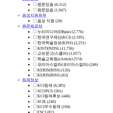
원문있음
(6,312)
원문없음
(1,947)
음성지원유무
음성 지원
(28)
원문제공처
누리미디어(DBpia)
(2,776)
한국연구재단(KCI)
(2,595)
한국학술정보(KISS)
(2,251)
KISTI(NDSL)
(1,756)
교보문고(스콜라)
(1,057)
학술교육원(eArticle)
(574)
코리아스칼라(코리아스칼라)
(246)
KERIS(RISS)
(126)
KERIS(RISS)
(63)
등재정보
KCI등재
(6,385)
SCOPUS
(501)
KCI등재후보
(446)
SCIE
(240)
KCI우수등재
(194)
ESCI
(82)