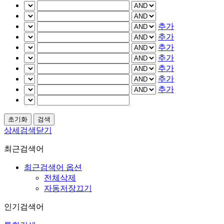
추가
추가
추가
추가
추가
추가
추가
상세검색닫기
최근검색어
최근검색어 옵션
전체삭제
자동저장끄기
인기검색어