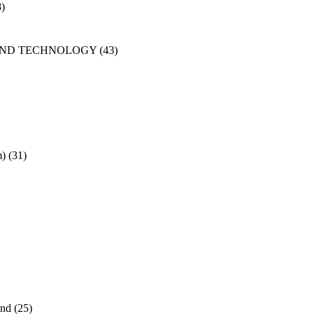
8)
AND TECHNOLOGY
(43)
m)
(31)
and
(25)