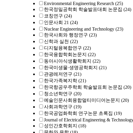
Environmental Engineering Research
(25)
한국정밀공학회 학술발표대회 논문집
(24)
코칭연구
(24)
인문사회 21
(24)
Nuclear Engineering and Technology
(23)
한국사회와 행정연구
(23)
신학과 실천
(22)
디지털융복합연구
(22)
한국융합학회논문지
(22)
동아시아식생활학회지
(22)
한국미생물·생명공학회지
(21)
관광레저연구
(21)
한국가족복지학
(21)
한국항공우주학회 학술발표회 논문집
(20)
청소년학연구
(20)
예술인문사회융합멀티미디어논문지
(20)
사회과학연구
(19)
한국공업화학회 연구논문 초록집
(19)
Journal of Electrical Engineering & Technolog
성인간호학회지
(18)
문화와 융합
(18)