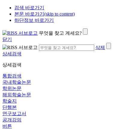
검색 바로가기
본문 바로가기(skip to content)
하단정보 바로가기
무엇을 찾고 계세요?
닫기
삭제
상세검색
상세검색
통합검색
국내학술논문
학위논문
해외학술논문
학술지
단행본
연구보고서
공개강의
버튼