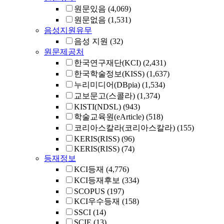
원문있음
(4,069)
원문없음
(1,531)
음성지원유무
음성 지원
(32)
원문제공처
한국연구재단(KCI)
(2,431)
한국학술정보(KISS)
(1,637)
누리미디어(DBpia)
(1,534)
교보문고(스콜라)
(1,374)
KISTI(NDSL)
(943)
학술교육원(eArticle)
(518)
코리아스칼라(코리아스칼라)
(155)
KERIS(RISS)
(96)
KERIS(RISS)
(74)
등재정보
KCI등재
(4,776)
KCI등재후보
(334)
SCOPUS
(197)
KCI우수등재
(158)
SSCI
(14)
SCIE
(13)