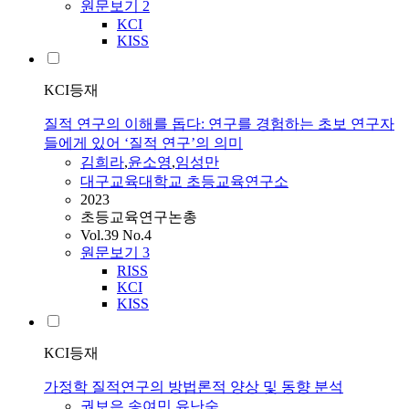
원문보기
2
KCI
KISS
KCI등재
질적 연구의 이해를 돕다: 연구를 경험하는 초보 연구자
들에게 있어 ‘질적 연구’의 의미
김희라
,
윤소영
,
임성만
대구교육대학교 초등교육연구소
2023
초등교육연구논총
Vol.39 No.4
원문보기
3
RISS
KCI
KISS
KCI등재
가정학 질적연구의 방법론적 양상 및 동향 분석
권보은
,
송여민
,
유난숙