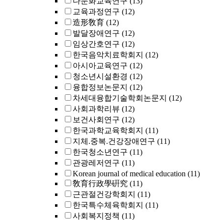
다문화교육연구
(13)
교육과정연구
(12)
造形敎育
(12)
발달장애연구
(12)
임상간호연구
(12)
한국음악치료학회지
(12)
아시아교육연구
(12)
청소년시설환경
(12)
융합정보논문지
(12)
차세대융합기술학회논문지
(12)
사회과학리뷰
(12)
보건사회연구
(12)
한국과학교육학회지
(11)
지체.중복.건강장애연구
(11)
한국청소년연구
(11)
관광레저연구
(11)
Korean journal of medical education
(11)
敎育行政學硏究
(11)
근관절건강학회지
(11)
한국특수체육학회지
(11)
사회복지정책
(11)