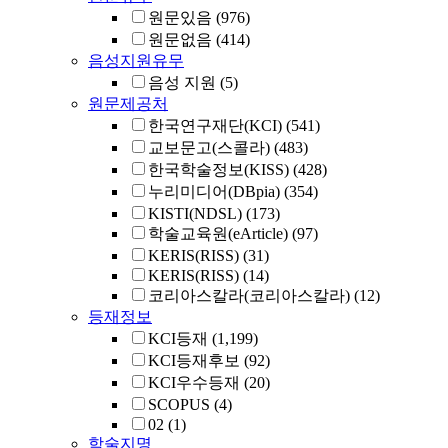
원문있음
(976)
원문없음
(414)
음성지원유무
음성 지원
(5)
원문제공처
한국연구재단(KCI)
(541)
교보문고(스콜라)
(483)
한국학술정보(KISS)
(428)
누리미디어(DBpia)
(354)
KISTI(NDSL)
(173)
학술교육원(eArticle)
(97)
KERIS(RISS)
(31)
KERIS(RISS)
(14)
코리아스칼라(코리아스칼라)
(12)
등재정보
KCI등재
(1,199)
KCI등재후보
(92)
KCI우수등재
(20)
SCOPUS
(4)
02
(1)
학술지명