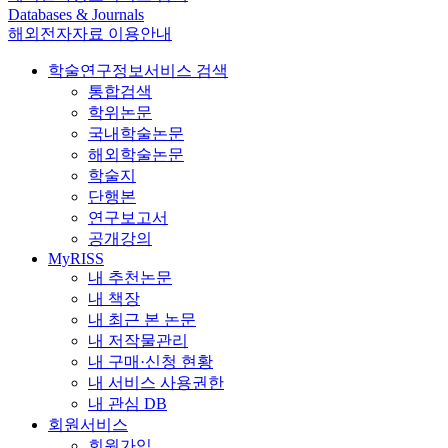
Databases & Journals
해외전자자료 이용안내
학술연구정보서비스 검색
통합검색
학위논문
국내학술논문
해외학술논문
학술지
단행본
연구보고서
공개강의
MyRISS
내 추천논문
내 책장
내 최근 본 논문
내 저작물관리
내 구매·신청 현황
내 서비스 사용권한
내 관심 DB
회원서비스
회원가입