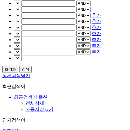
추가
추가
추가
추가
추가
추가
추가
상세검색닫기
최근검색어
최근검색어 옵션
전체삭제
자동저장끄기
인기검색어