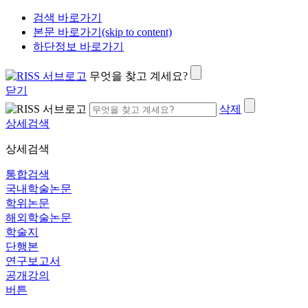
검색 바로가기
본문 바로가기(skip to content)
하단정보 바로가기
무엇을 찾고 계세요?
닫기
삭제
상세검색
상세검색
통합검색
국내학술논문
학위논문
해외학술논문
학술지
단행본
연구보고서
공개강의
버튼