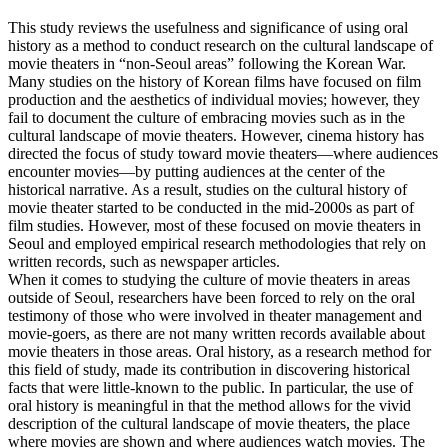
This study reviews the usefulness and significance of using oral
history as a method to conduct research on the cultural landscape of
movie theaters in “non-Seoul areas” following the Korean War.
Many studies on the history of Korean films have focused on film
production and the aesthetics of individual movies; however, they
fail to document the culture of embracing movies such as in the
cultural landscape of movie theaters. However, cinema history has
directed the focus of study toward movie theaters—where audiences
encounter movies—by putting audiences at the center of the
historical narrative. As a result, studies on the cultural history of
movie theater started to be conducted in the mid-2000s as part of
film studies. However, most of these focused on movie theaters in
Seoul and employed empirical research methodologies that rely on
written records, such as newspaper articles.
When it comes to studying the culture of movie theaters in areas
outside of Seoul, researchers have been forced to rely on the oral
testimony of those who were involved in theater management and
movie-goers, as there are not many written records available about
movie theaters in those areas. Oral history, as a research method for
this field of study, made its contribution in discovering historical
facts that were little-known to the public. In particular, the use of
oral history is meaningful in that the method allows for the vivid
description of the cultural landscape of movie theaters, the place
where movies are shown and where audiences watch movies. The