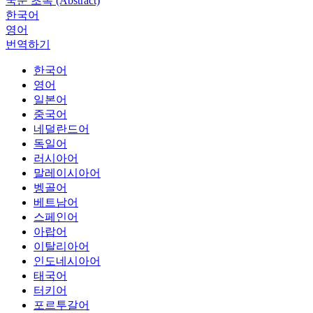
국문 초록 (Abstract)
한국어
영어
번역하기
한국어
영어
일본어
중국어
네덜란드어
독일어
러시아어
말레이시아어
벵골어
베트남어
스페인어
아랍어
이탈리아어
인도네시아어
태국어
터키어
포르투갈어