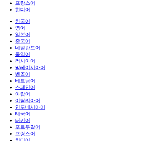
프랑스어
힌디어
한국어
영어
일본어
중국어
네덜란드어
독일어
러시아어
말레이시아어
벵골어
베트남어
스페인어
아랍어
이탈리아어
인도네시아어
태국어
터키어
포르투갈어
프랑스어
힌디어