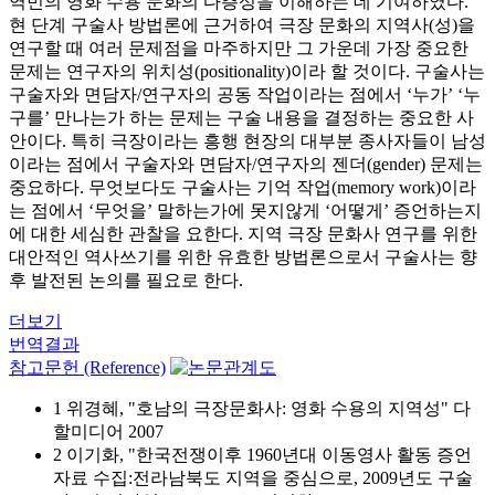
역민의 영화 수용 문화의 다층성을 이해하는 데 기여하였다.
현 단계 구술사 방법론에 근거하여 극장 문화의 지역사(성)을
연구할 때 여러 문제점을 마주하지만 그 가운데 가장 중요한
문제는 연구자의 위치성(positionality)이라 할 것이다. 구술사는
구술자와 면담자/연구자의 공동 작업이라는 점에서 ‘누가’ ‘누
구를’ 만나는가 하는 문제는 구술 내용을 결정하는 중요한 사
안이다. 특히 극장이라는 흥행 현장의 대부분 종사자들이 남성
이라는 점에서 구술자와 면담자/연구자의 젠더(gender) 문제는
중요하다. 무엇보다도 구술사는 기억 작업(memory work)이라
는 점에서 ‘무엇을’ 말하는가에 못지않게 ‘어떻게’ 증언하는지
에 대한 세심한 관찰을 요한다. 지역 극장 문화사 연구를 위한
대안적인 역사쓰기를 위한 유효한 방법론으로서 구술사는 향
후 발전된 논의를 필요로 한다.
더보기
번역결과
참고문헌 (Reference)
1 위경혜, "호남의 극장문화사: 영화 수용의 지역성" 다
할미디어 2007
2 이기화, "한국전쟁이후 1960년대 이동영사 활동 증언
자료 수집:전라남북도 지역을 중심으로, 2009년도 구술