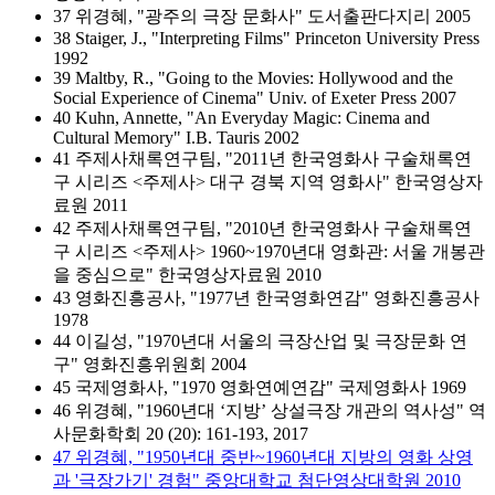
37 위경혜, "광주의 극장 문화사" 도서출판다지리 2005
38 Staiger, J., "Interpreting Films" Princeton University Press
1992
39 Maltby, R., "Going to the Movies: Hollywood and the
Social Experience of Cinema" Univ. of Exeter Press 2007
40 Kuhn, Annette, "An Everyday Magic: Cinema and
Cultural Memory" I.B. Tauris 2002
41 주제사채록연구팀, "2011년 한국영화사 구술채록연
구 시리즈 <주제사> 대구 경북 지역 영화사" 한국영상자
료원 2011
42 주제사채록연구팀, "2010년 한국영화사 구술채록연
구 시리즈 <주제사> 1960~1970년대 영화관: 서울 개봉관
을 중심으로" 한국영상자료원 2010
43 영화진흥공사, "1977년 한국영화연감" 영화진흥공사
1978
44 이길성, "1970년대 서울의 극장산업 및 극장문화 연
구" 영화진흥위원회 2004
45 국제영화사, "1970 영화연예연감" 국제영화사 1969
46 위경혜, "1960년대 ‘지방’ 상설극장 개관의 역사성" 역
사문화학회 20 (20): 161-193, 2017
47 위경혜, "1950년대 중반~1960년대 지방의 영화 상영
과 '극장가기' 경험" 중앙대학교 첨단영상대학원 2010