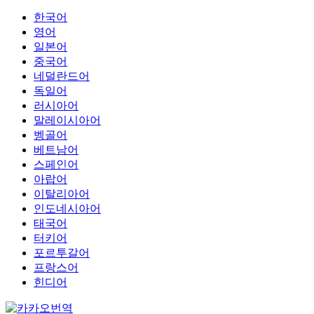
한국어
영어
일본어
중국어
네덜란드어
독일어
러시아어
말레이시아어
벵골어
베트남어
스페인어
아랍어
이탈리아어
인도네시아어
태국어
터키어
포르투갈어
프랑스어
힌디어