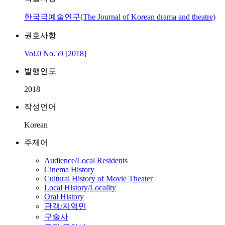
한국극예술연구(The Journal of Korean drama and theatre)
권호사항
Vol.0 No.59 [2018]
발행연도
2018
작성언어
Korean
주제어
Audience/Local Residents
Cinema History
Cultural History of Movie Theater
Local History/Locality
Oral History
관객/지역민
구술사