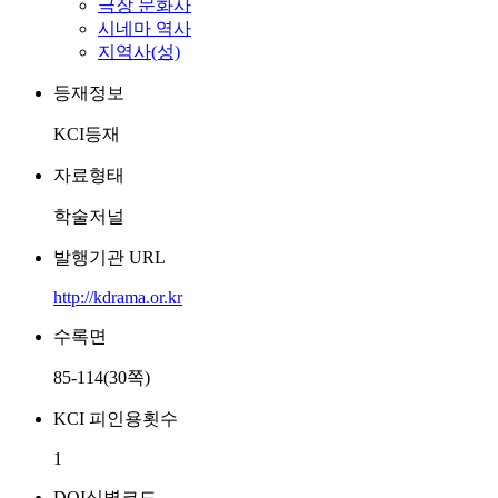
극장 문화사
시네마 역사
지역사(성)
등재정보
KCI등재
자료형태
학술저널
발행기관 URL
http://kdrama.or.kr
수록면
85-114(30쪽)
KCI 피인용횟수
1
DOI식별코드