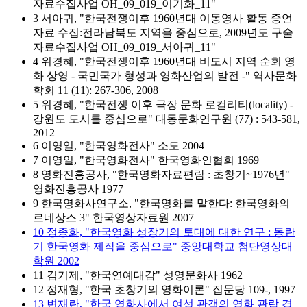
자료수집사업 OH_09_019_이기화_11"
3 서아귀, "한국전쟁이후 1960년대 이동영사 활동 증언
자료 수집:전라남북도 지역을 중심으로, 2009년도 구술
자료수집사업 OH_09_019_서아귀_11"
4 위경혜, "한국전쟁이후 1960년대 비도시 지역 순회 영
화 상영 - 국민국가 형성과 영화산업의 발전 -" 역사문화
학회 11 (11): 267-306, 2008
5 위경혜, "한국전쟁 이후 극장 문화 로컬리티(locality) -
강원도 도시를 중심으로" 대동문화연구원 (77) : 543-581,
2012
6 이영일, "한국영화전사" 소도 2004
7 이영일, "한국영화전사" 한국영화인협회 1969
8 영화진흥공사, "한국영화자료편람 : 초창기~1976년"
영화진흥공사 1977
9 한국영화사연구소, "한국영화를 말한다: 한국영화의
르네상스 3" 한국영상자료원 2007
10 정종화, "한국영화 성장기의 토대에 대한 연구 : 동란
기 한국영화 제작을 중심으로" 중앙대학교 첨단영상대
학원 2002
11 김기제, "한국연예대감" 성영문화사 1962
12 정재형, "한국 초창기의 영화이론" 집문당 109-, 1997
13 변재란, "한국 영화사에서 여성 관객의 영화 관람 경