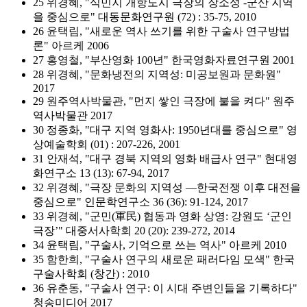
25 위경혜, "식민지 개항도시 극장의 장소성 -군산 지역
을 중심으로" 대동문화연구원 (72) : 35-75, 2010
26 윤택림, "새로운 역사 쓰기를 위한 구술사 연구방법
론" 아르케 2006
27 홍영철, "부산영화 100년" 한국영화자료연구원 2001
28 위경혜, "문화냉전의 지역성: 미공보원과 문화원"
2017
29 원주역사박물관, "먼지 쌓인 극장에 불을 켜다" 원주
역사박물관 2017
30 정종화, "대구 지역 영화사: 1950년대를 중심으로" 영
상예술학회 (01) : 207-226, 2001
31 안재석, "대구 경북 지역의 영화 배급사 연구" 현대영
화연구소 13 (13): 67-94, 2017
32 위경혜, "극장 문화의 지역성 ―한국전쟁 이후 대전을
중심으로" 인문학연구소 36 (36): 91-124, 2017
33 위경혜, "군민(軍民) 협동과 영화 상영: 강원도 ‘군인
극장’" 대중서사학회 20 (20): 239-272, 2014
34 윤택림, "구술사, 기억으로 쓰는 역사" 아르케 2010
35 함한희, "구술사 연구의 새로운 패러다임 모색" 한국
구술사학회 (창간) : 2010
36 유춘동, "구술사 연구: 이 시대 주변인들을 기록하다"
청송미디어 2017