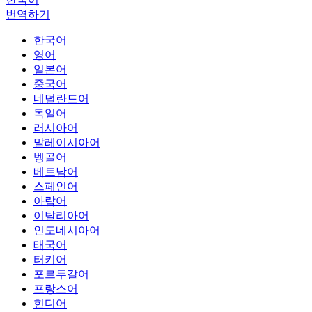
번역하기
한국어
영어
일본어
중국어
네덜란드어
독일어
러시아어
말레이시아어
벵골어
베트남어
스페인어
아랍어
이탈리아어
인도네시아어
태국어
터키어
포르투갈어
프랑스어
힌디어