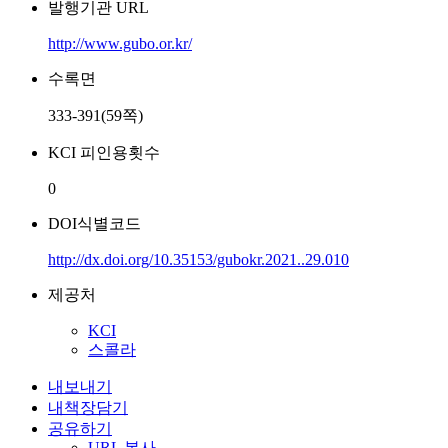
발행기관 URL
http://www.gubo.or.kr/
수록면
333-391(59쪽)
KCI 피인용횟수
0
DOI식별코드
http://dx.doi.org/10.35153/gubokr.2021..29.010
제공처
KCI
스콜라
내보내기
내책장담기
공유하기
URL 복사