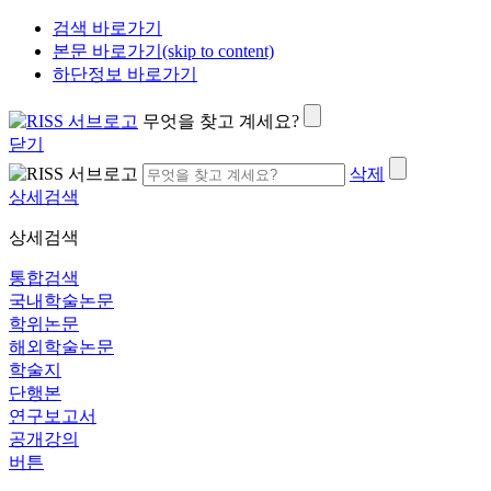
검색 바로가기
본문 바로가기(skip to content)
하단정보 바로가기
무엇을 찾고 계세요?
닫기
삭제
상세검색
상세검색
통합검색
국내학술논문
학위논문
해외학술논문
학술지
단행본
연구보고서
공개강의
버튼