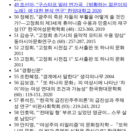
49 조선아, "구스타프 말러 연가곡 《방황하는 젊은이의
노래》에 대한 분석 연구" 한양대학교 2020
50 정혜진, "광주의 죽은 자들의 부활을 어떻게 쓸 것인
가?—고정희의 제3세계 휴머니즘 수용과 민중시의 재구
성 ⑴" 한국여성문학학회 (48) : 323-360, 2019
51 김승구, "고정희 초기시의 음악적 모티프 수용 양상"
동아시아문화연구소 (60) : 257-287, 2015
52 고정희, "고정희 시전집 2" 도서출판 또 하나의 문화
2011
53 고정희, "고정희 시전집 1" 도서출판 또 하나의 문화
2011
54 "경향신문"
55 조한혜정, "경계에서 말한다" 생각의나무 2004
56 김보경, "『또 하나의 문화』의 여성시에 나타난 ‘차
이’라는 여성 연대의 조건과 가능성" 한국현대문학회
(60) : 119-151, 2020
57 류석진, "‘한국적 급진민주주의론’의 급진성과 주체
성 연구" 비판사회학회 (93) : 219-243, 2012
58 안호덕, "‘전태일 형’ 부르고 싶었던 영균이... 스무 살
로 남았다"
59 안지영, "‘여성주의 리얼리즘’의 문화정치학 – 『또하
나의 문화』의 발간 주체와 실천을 중심으로" 한국현대