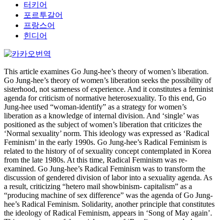
터키어
포르투갈어
프랑스어
힌디어
This article examines Go Jung-hee’s theory of women’s liberation.
Go Jung-hee’s theory of women’s liberation seeks the possibility of
sisterhood, not sameness of experience. And it constitutes a feminist
agenda for criticism of normative heterosexuality. To this end, Go
Jung-hee used “woman-identify” as a strategy for women’s
liberation as a knowledge of internal division. And ‘single’ was
positioned as the subject of women’s liberation that criticizes the
‘Normal sexuality’ norm. This ideology was expressed as ‘Radical
Feminism’ in the early 1990s. Go Jung-hee’s Radical Feminism is
related to the history of of sexuality concept contemplated in Korea
from the late 1980s. At this time, Radical Feminism was re-
examined. Go Jung-hee’s Radical Feminism was to transform the
discussion of gendered division of labor into a sexuality agenda. As
a result, criticizing “hetero mail showbinism- capitalism” as a
“producing machine of sex difference” was the agenda of Go Jung-
hee’s Radical Feminism. Solidarity, another principle that constitutes
the ideology of Radical Feminism, appears in ‘Song of May again’.