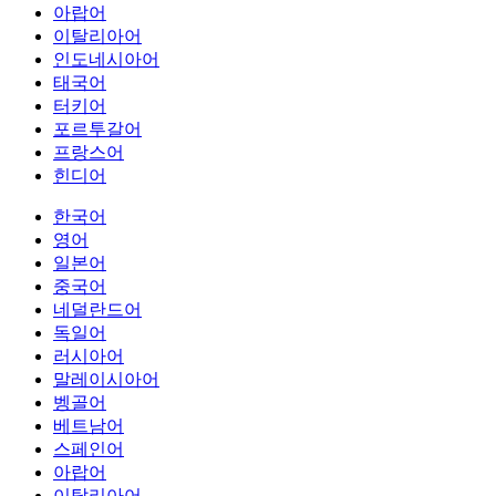
아랍어
이탈리아어
인도네시아어
태국어
터키어
포르투갈어
프랑스어
힌디어
한국어
영어
일본어
중국어
네덜란드어
독일어
러시아어
말레이시아어
벵골어
베트남어
스페인어
아랍어
이탈리아어