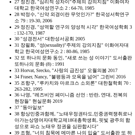
27 정진경, "심리적 성차이"주체의 강의지침" 이화여자
대학교 한국여성연구소 2 : 64-70, 1985
28 박정수, "신약 외경이란 무엇인가?" 한국성서학연구
소 79 : 19-30, 2006
29 정진경, "성역할 연구의 양성적 시각" 한국여성학회 3
: 132-170, 1987
30 "성경전서" 대한성서공회 2005
31 장필화, "성(sexuality)"주제의 강의지침" 이화여자대
학교 한국여성연구소 2 : 80-86, 1985
32 또 하나의 문화 동인, "새로 쓰는 성 이야기" 도서출판
또하나의 문화 (8) : 1991
33 Horvat, Srecko, "사랑의 급진성" 오월의봄 2017
34 Fraser, Nancy, "불평등과 모욕을 넘어" 그린비 2016
35 조항구, "루카치와 마르크스 소외론" 대한철학회 70 :
263-282, 1995
36 나영, "레즈비언 페미니즘 선언 : 반란, 연대, 전복의
현장들" 현실문화 2019
37 "동아일보"
38 항상민중과함께, "노태우정권타도,민중권력쟁취로나
아가는상명여자대학교제18대총학생회, 핏빛 광주의 함
성으로 파쇼 노태우 정권을 심판합시다"
39 조형, "너의 침묵에 메마른 나의 입술" 도서출판 또 하