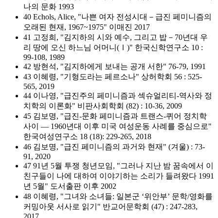
나의 문화 1993
40 Echols, Alice, "나쁜 여자 전성시대－급진 페미니즘의
오래된 현재, 1967~1975" 이매진 2017
41 고정희, "김지하의 시와 예수, 그리고 밥－70년대 우
리 땅에 오신 하느님 어머니(Ⅰ)" 한국신학연구소 10 :
99-108, 1989
42 방현석, "김지하에게 보내는 공개 서한" 76-79, 1991
43 이혜령, "기형도라는 페르소나" 상허학회 56 : 525-
565, 2019
44 이나영, "급진주의 페미니즘과 섹슈얼리티-역사와 정
치학의 이론화" 비판사회학회 (82) : 10-36, 2009
45 김보명, "급진-문화 페미니즘과 트랜스-퀴어 정치학
사이 — 1960년대 이후 미국 여성운동 사례를 중심으로"
한국여성연구소 18 (18): 229-265, 2018
46 김보명, "급진 페미니즘의 과거와 현재" (겨울) : 73-
91, 2020
47 91년 5월 투쟁 청년모임, "그러나 지난 밤 꿈속에서 이
친구들이 나에 대하여 이야기하는 소리가 들려왔다 1991
년 5월" 도서출판 이후 2002
48 이혜령, "그녀와 소녀들: 일본군 ‘위안부’ 문학/영화를
커밍아웃 서사로 읽기" 반교어문학회 (47) : 247-283,
2017