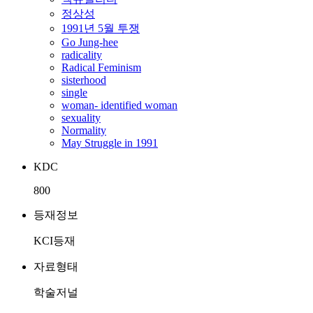
정상성
1991년 5월 투쟁
Go Jung-hee
radicality
Radical Feminism
sisterhood
single
woman- identified woman
sexuality
Normality
May Struggle in 1991
KDC
800
등재정보
KCI등재
자료형태
학술저널