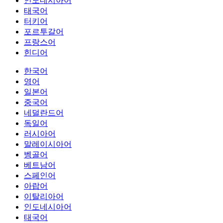
인도네시아어
태국어
터키어
포르투갈어
프랑스어
힌디어
한국어
영어
일본어
중국어
네덜란드어
독일어
러시아어
말레이시아어
벵골어
베트남어
스페인어
아랍어
이탈리아어
인도네시아어
태국어