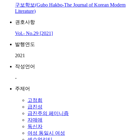
구보학보(Gubo Hakbo-The Journal of Korean Modern
Literature)
권호사항
Vol.- No.29 [2021]
발행연도
2021
작성언어
-
주제어
고정희
급진성
급진주의 페미니즘
자매애
독신자
여성 동일시 여성
섹슈얼리티