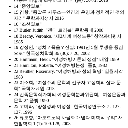
선동은 어떻게 조우하고 있나" (봄) : 50-72, 2018
14 "중앙일보"
15 김항, "종말론 사무소―인간의 운명과 정치적인 것의
자리" 문학과지성사 2016
16 "조선일보"
17 Butler, Judith, "젠더 트러블" 문학동네 2008
18 Beechy, Veronica, "제3세계 여성노동" 창작과비평사
1985
19 강정인, "정치？죽음？진실: 1991년 5월 투쟁을 중심
으로" 한국정치학회 36 (36): 7-26, 2002
20 Hartmann, Heidi, "여성해방이론의 쟁점" 태암 1989
21 Hamilton, Roberta, "여성해방논쟁" 풀빛 1982
22 Reuther, Rosemary, "여성해방과 성의 혁명" 일월서각
1983
23 이소희, "여성주의 문학의 선구자 고정희의 삶과 문
학" 국학자료원 2018
24 민족문학작가회의 여성문학분과위원회, "여성운동과
문학 2" 풀빛 1990
25 고미라, "양성성과 여성성" 한국여성연구소 7 : 127-
137, 1996
26 류도향, "아도르노의 사물화 개념과 미학적 우리" 새
한철학회 1 (1): 109-128, 2008