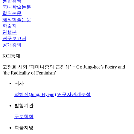
통합검색
국내학술논문
학위논문
해외학술논문
학술지
단행본
연구보고서
공개강의
KCI등재
고정희 시와 ‘페미니즘의 급진성’ = Go Jung-hee’s Poetry and
‘the Radicality of Feminism’
저자
정혜진(Jung, Hyejin)
연구자관계분석
발행기관
구보학회
학술지명