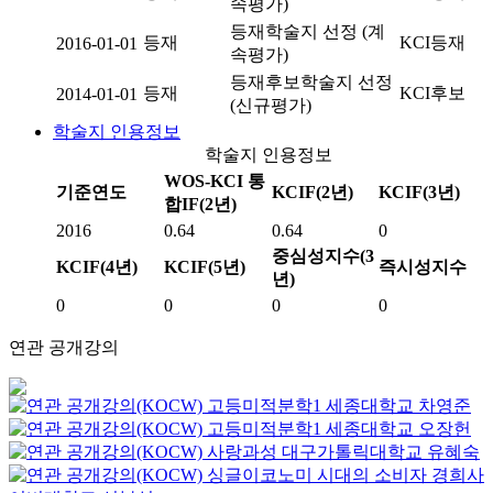
속평가)
등재학술지 선정 (계
등재
KCI등재
2016-01-01
속평가)
등재후보학술지 선정
등재
KCI후보
2014-01-01
(신규평가)
학술지 인용정보
학술지 인용정보
WOS-KCI 통
기준연도
KCIF(2년)
KCIF(3년)
합IF(2년)
2016
0.64
0.64
0
중심성지수(3
KCIF(4년)
KCIF(5년)
즉시성지수
년)
0
0
0
0
연관 공개강의
고등미적분학1
세종대학교
차영준
고등미적분학1
세종대학교
오장헌
사랑과성
대구가톨릭대학교
유혜숙
싱글이코노미 시대의 소비자
경희사