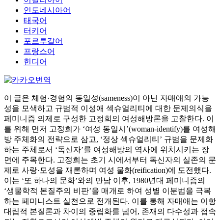
인도네시아어
태국어
터키어
포르투갈어
프랑스어
힌디어
이 글은 체험·경험의 동일성(sameness)이 아닌 자매애의 가능
성을 모색하고 규범적 이성애 섹슈얼리티에 대한 문제의식을
페미니즘 의제로 구성한 고정희의 여성해방론을 고찰한다. 이
를 위해 먼저 고정희가 ‘여성 동일시’(woman-identify)를 여성해
방 주체화의 전략으로 삼고, ‘정상 섹슈얼리티’ 규범을 문제화
하는 주체로서 ‘독신자’를 여성해방의 역사에 위치시키는 장
면에 주목한다. 고정희는 초기 시에서부터 독신자의 실존의 문
제로 사랑·모성을 재론하며 여성 물화(reification)에 도전했다.
이는 ‘또 하나의 문화’와의 만남 이후, 1980년대 페미니즘의
‘생물학적 본질주의 비판’을 매개로 하여 성별 이분법을 극복
하는 페미니스트 실천으로 전개된다. 이를 통해 자매애는 이항
대립적 본질론과 차이의 중립화를 넘어, 존재의 다수성과 접속