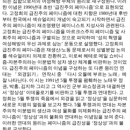
되는 집합으로서의 여성해방 주체의 원리로 재구성된다. 이러
한 이념은 1990년대 초반 ‘급진주의 페미니즘’으로 표현되었
다. 고정희의 급진주의 페미니즘에 대한 지향은 1980년대 후반
부터 한국에서 섹슈얼리티 개념이 숙고되기 시작하면서 급진
주의 페미니즘이 재조명됐던 페미니스트 지성사와 관련된다.
고정희는 급진주의 페미니즘을 마르크스주의 페미니즘 및 사
회주의 페미니즘과 구별되는 것으로 파악하며 ‘성의 혁명을
여성해방의 우선 과제로 삼는’ 운동으로 설명했다. 고정희의
급진주의 페미니즘은 재생산/노동 문제로서의 성별분업 논의
를 섹슈얼리티 의제로 전환하고, 이로써 헤테로 메일 쇼비니
즘-자본주의라는 이분법적 성차 생산 체계를 비판하는 것이었
다. 급진주의 페미니즘의 이념을 구성하는 또 다른 원리인 연
대는 「외경읽기」 연작시 중 「다시 오월에 부르는 노래」에
잘 나타난다. 이 시는 1991년 5월 투쟁을 폄훼하는 노태우 정
권, 박홍, 김지하 그리고 그 역사인 군부 파쇼정권과 대결하면
서 ‘정상성’ 이데올로기를 비판하고 5월 투쟁과 연대한다. 고
정희는 5월 투쟁의 죽음에서 외경을 읽고 ‘정상성’을 심문하며
새로운 지평의 열림을 보고자 했다. 5월 투쟁과의 연대는 자본
주의적 이분법의 생산과 여성 물화를 의제화하는 급진주의 페
미니즘이 ‘정상성’과의 불화와 연대하는 이념임을 보여 준다.
이러한 연대의 원리는 페미니즘의 급진성을 ‘정상성’과의 불
화로 구성한다.