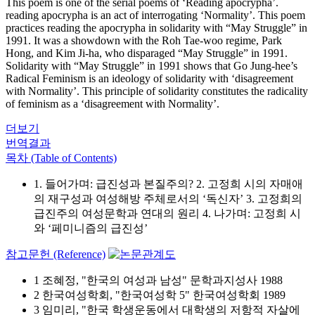
This poem is one of the serial poems of ‘Reading apocrypha’.
reading apocrypha is an act of interrogating ‘Normality’. This poem
practices reading the apocrypha in solidarity with “May Struggle” in
1991. It was a showdown with the Roh Tae-woo regime, Park
Hong, and Kim Ji-ha, who disparaged “May Struggle” in 1991.
Solidarity with “May Struggle” in 1991 shows that Go Jung-hee’s
Radical Feminism is an ideology of solidarity with ‘disagreement
with Normality’. This principle of solidarity constitutes the radicality
of feminism as a ‘disagreement with Normality’.
더보기
번역결과
목차 (Table of Contents)
1. 들어가며: 급진성과 본질주의? 2. 고정희 시의 자매애
의 재구성과 여성해방 주체로서의 ‘독신자’ 3. 고정희의
급진주의 여성문학과 연대의 원리 4. 나가며: 고정희 시
와 ‘페미니즘의 급진성’
참고문헌 (Reference)
1 조혜정, "한국의 여성과 남성" 문학과지성사 1988
2 한국여성학회, "한국여성학 5" 한국여성학회 1989
3 임미리, "한국 학생운동에서 대학생의 저항적 자살에