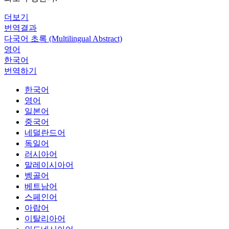
더보기
번역결과
다국어 초록 (Multilingual Abstract)
영어
한국어
번역하기
한국어
영어
일본어
중국어
네덜란드어
독일어
러시아어
말레이시아어
벵골어
베트남어
스페인어
아랍어
이탈리아어