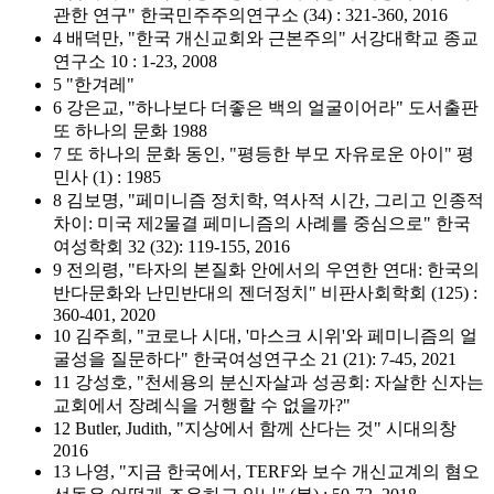
관한 연구" 한국민주주의연구소 (34) : 321-360, 2016
4 배덕만, "한국 개신교회와 근본주의" 서강대학교 종교
연구소 10 : 1-23, 2008
5 "한겨레"
6 강은교, "하나보다 더좋은 백의 얼굴이어라" 도서출판
또 하나의 문화 1988
7 또 하나의 문화 동인, "평등한 부모 자유로운 아이" 평
민사 (1) : 1985
8 김보명, "페미니즘 정치학, 역사적 시간, 그리고 인종적
차이: 미국 제2물결 페미니즘의 사례를 중심으로" 한국
여성학회 32 (32): 119-155, 2016
9 전의령, "타자의 본질화 안에서의 우연한 연대: 한국의
반다문화와 난민반대의 젠더정치" 비판사회학회 (125) :
360-401, 2020
10 김주희, "코로나 시대, '마스크 시위'와 페미니즘의 얼
굴성을 질문하다" 한국여성연구소 21 (21): 7-45, 2021
11 강성호, "천세용의 분신자살과 성공회: 자살한 신자는
교회에서 장례식을 거행할 수 없을까?"
12 Butler, Judith, "지상에서 함께 산다는 것" 시대의창
2016
13 나영, "지금 한국에서, TERF와 보수 개신교계의 혐오