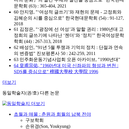
문학회 (63) : 365-404, 2021
60 안지영, "‘여성적 글쓰기’와 재현의 문제 - 고정희와
김혜순의 시를 중심으로" 한국현대문학회 (54) : 91-127,
2018
61 김정은, "‘광장에 선 여성’과 말할 권리 : 1980년대 고
정희의 글쓰기에 나타난 ‘젠더’와 ‘정치’" 한국여성문학
학회 (44) : 267-313, 2018
62 배성인, "91년 5월 투쟁과 기억의 정치 : 단절과 연속
의 변증법" 진보평론사 50 : 242-259, 2011
63 민주화운동기념사업회 오픈 아카이브, "1990년대"
64 皇甫宗佑, "1960년대 미국 신좌파의 형성과 변천 :
SDS를 중심으로" 檀國大學校 大學院 1996
더보기
동일학술지(권/호) 다른 논문
초월과 매몰 : 춘원과 회월의 납북 전야
구보학회
손유경(Son, Youkyung)