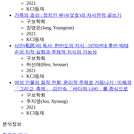
2021
KCI등재
가족의 초상 : 정치인 부녀(父女)의 자서전적 글쓰기
구보학회
장영은(Jang, Youngeun)
2021
KCI등재
사민(私民)의 독서, 한반도의 지식 : 1970년대 후반 박태
순의 지적 실험과 주체적 지식의 가능성
구보학회
허선애(Heo, Seonae)
2021
KCI등재
여성 인물의 질적 전회, 윤리적 주체로 거듭나기 : 이혜경
「그리고, 축제」, 김인숙 「바다와 나비」를 중심으로
구보학회
주지영(Joo, Jiyoung)
2021
KCI등재
분석정보