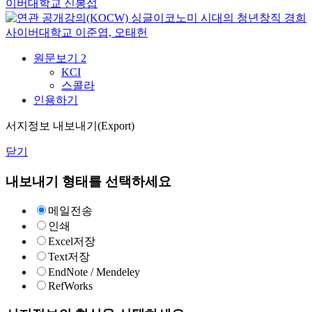
이버대학교
신봉섭
싱글이코노미 시대의 청년창직
경희
사이버대학교
이준엽, 오태헌
원문보기
2
KCI
스콜라
인용하기
서지정보 내보내기(Export)
닫기
내보내기 형태를 선택하세요
메일전송
인쇄
Excel저장
Text저장
EndNote / Mendeley
RefWorks