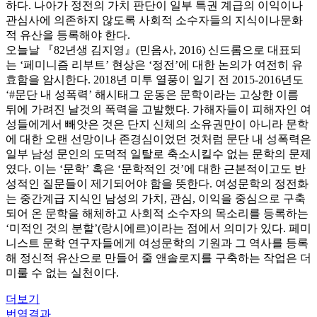
하다. 나아가 정전의 가치 판단이 일부 특권 계급의 이익이나
관심사에 의존하지 않도록 사회적 소수자들의 지식이나문화
적 유산을 등록해야 한다.
오늘날 『82년생 김지영』(민음사, 2016) 신드롬으로 대표되
는 ‘페미니즘 리부트’ 현상은 ‘정전’에 대한 논의가 여전히 유
효함을 암시한다. 2018년 미투 열풍이 일기 전 2015-2016년도
‘#문단 내 성폭력’ 해시태그 운동은 문학이라는 고상한 이름
뒤에 가려진 날것의 폭력을 고발했다. 가해자들이 피해자인 여
성들에게서 빼앗은 것은 단지 신체의 소유권만이 아니라 문학
에 대한 오랜 선망이나 존경심이었던 것처럼 문단 내 성폭력은
일부 남성 문인의 도덕적 일탈로 축소시킬수 없는 문학의 문제
였다. 이는 ‘문학’ 혹은 ‘문학적인 것’에 대한 근본적이고도 반
성적인 질문들이 제기되어야 함을 뜻한다. 여성문학의 정전화
는 중간계급 지식인 남성의 가치, 관심, 이익을 중심으로 구축
되어 온 문학을 해체하고 사회적 소수자의 목소리를 등록하는
‘미적인 것의 분할’(랑시에르)이라는 점에서 의미가 있다. 페미
니스트 문학 연구자들에게 여성문학의 기원과 그 역사를 등록
해 정신적 유산으로 만들어 줄 앤솔로지를 구축하는 작업은 더
미룰 수 없는 실천이다.
더보기
번역결과