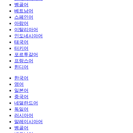
벵골어
베트남어
스페인어
아랍어
이탈리아어
인도네시아어
태국어
터키어
포르투갈어
프랑스어
힌디어
한국어
영어
일본어
중국어
네덜란드어
독일어
러시아어
말레이시아어
벵골어