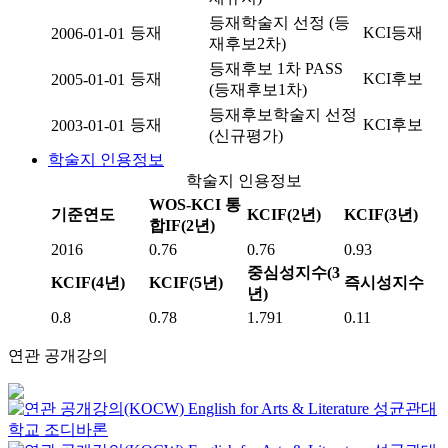
등재학술지 선정 (등
등재
KCI등재
2006-01-01
재후보2차)
등재후보 1차 PASS
등재
KCI후보
2005-01-01
(등재후보1차)
등재후보학술지 선정
등재
KCI후보
2003-01-01
(신규평가)
학술지 인용정보
학술지 인용정보
WOS-KCI 통
기준연도
KCIF(2년)
KCIF(3년)
합IF(2년)
2016
0.76
0.76
0.93
중심성지수(3
KCIF(4년)
KCIF(5년)
즉시성지수
년)
0.8
0.78
1.791
0.11
연관 공개강의
English for Arts & Literature
성균관대
학교
조디바론