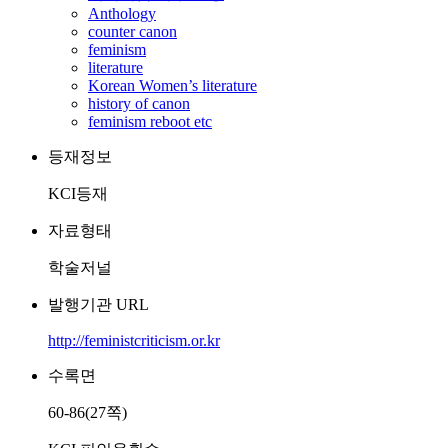
Anthology
counter canon
feminism
literature
Korean Women’s literature
history of canon
feminism reboot etc
등재정보
KCI등재
자료형태
학술저널
발행기관 URL
http://feministcriticism.or.kr
수록면
60-86(27쪽)