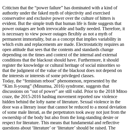
Criticism that the “power failure” has dominated with a kind of
authority under the faked myth of objectivity and exercised
conservative and exclusive power over the culture of hitters is
evident. But the simple truth that human life is finite suggests that
power outages are both irrevocable and badly needed. Therefore, it
is necessary to view power outages flexibly as not a myth of
permanent immortality, but as a concept that implies variability in
which exits and replacements are made. Electrostaticity requires an
open attitude that sees that the contents and standards change
depending on the times and context of the internal and external
conditions that the blackout should have. Furthermore, it should
register the knowledge or cultural heritage of social minorities so
that the judgment of the value of the blackout does not depend on
the interests or interests of some privileged classes.
Today, the “feminism reboot” phenomenon, represented by the
“Kim Ji-young” (Minumsa, 2016) syndrome, suggests that
discussions on “out of power” are still valid. Prior to the 2018 Mitoo
craze, the 2015-2016 hashtag movement reported raw violence
hidden behind the lofty name of literature. Sexual violence in the
door was a literary issue that cannot be reduced to a moral deviation
of some male literati, as the perpetrators took away not just from the
ownership of the body but also from the long-standing desire or
respect for literature. This means that fundamental and reflective
questions about ‘literature’ or ‘literature’ should be raised. The