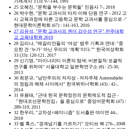
가세계사 3 (3): 97-144, 1991
25 오혜진, "문학을 부수는 문학들" 민음사 7-, 2018
26 박수현, "문학 교과서의 타자 이해 단원 연구 - 2012 고
시 교육과정에 따른 고등학교 문학 교과서를 중심으로 -"
현대문학이론학회 (67) : 141-163, 2016
27 김유석, "문학 교과서의 젠더 감수성 연구" 전주대학
교 교육대학원 2019
28 김리나, "메갈리안들의 ‘여성’ 범주 기획과 연대: “중
요한 건 ‘누가’ 아닌 우리의 ‘계획’이다.”" 한국여성학회
33 (33): 120-121, 2017
29 신기영, "마이너리티 이론의 탐색: 비본질적·포괄적
연구를 위하여" 서울대학교 일본학연구소 (8) : 25-30,
2013
30 최문규, "낭만주의의 저자성 - 저자주체 Autorsubjekt
의 정립과 해체 사이에서" 한국뷔히너학회 (43) : 42-,
2014
31 유용태, "근대 한국 문학정전의 문학제도적 접근 -
『현대조선문학전집』을 중심으로" 중앙어문학회 (47) :
289-319, 2011
32 한우리, "교차성×페미니즘" 도서출판 여이연 44-,
2018
33 벨 훅스, "경계넘기를 가르치기" 모티브 북 276-, 2008