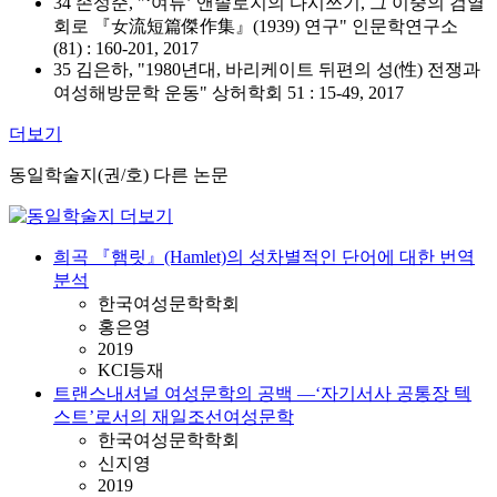
34 손성준, "‘여류’ 앤솔로지의 다시쓰기, 그 이중의 검열
회로 『女流短篇傑作集』(1939) 연구" 인문학연구소
(81) : 160-201, 2017
35 김은하, "1980년대, 바리케이트 뒤편의 성(性) 전쟁과
여성해방문학 운동" 상허학회 51 : 15-49, 2017
더보기
동일학술지(권/호) 다른 논문
희곡 『햄릿』(Hamlet)의 성차별적인 단어에 대한 번역
분석
한국여성문학학회
홍은영
2019
KCI등재
트랜스내셔널 여성문학의 공백 —‘자기서사 공통장 텍
스트’로서의 재일조선여성문학
한국여성문학학회
신지영
2019