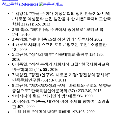
참고문헌 (Reference)
1 김양선, "한국 근·현대 여성문학의 정전 만들기와 번역
- 새로운 여성문학 선집 발간을 위한 시론" 국제비교한국
학회 21 (21): 52-, 2013
2 벨 훅스, "페미니즘: 주변에서 중심으로" 모티브 북
174-, 2010
3 송명희, "페미니즘 소설 정전 읽기" 푸른사상 2002
4 하루오 시라네·스즈키 토미, "창조된 고전" 소명출판
18-, 2003
5 고규진, "정전의 해부" 전북대학교 출판부 134-135,
2016
6 이종일, "정전 논쟁의 사회사적 고찰" 한국사회과교육
연구학회 55 (55): 66-, 2016
7 박상진, "정전 (연구)의 새로운 지평: 정전성의 정치학"
민족문화연구원 (55) : 3-7, 2011
8 고규진, "저자/저자성의 문제 - 바르트와 푸코의 영향을
중심으로" 한국독일언어문학회 (67) : 233-240, 2015
9 버지니아 울프, "자기만의 방" 예문 56-, 1990
10 이상경, "임순득, 대안적 여성 주체를 향하여" 소명출
판 407-, 2009
11 린 헌트, "인권의 발명" 돌베개 193-195, 2009