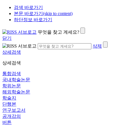
검색 바로가기
본문 바로가기(skip to content)
하단정보 바로가기
무엇을 찾고 계세요?
닫기
삭제
상세검색
상세검색
통합검색
국내학술논문
학위논문
해외학술논문
학술지
단행본
연구보고서
공개강의
버튼