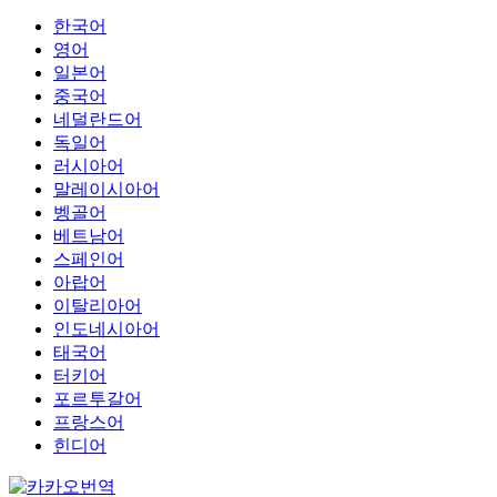
한국어
영어
일본어
중국어
네덜란드어
독일어
러시아어
말레이시아어
벵골어
베트남어
스페인어
아랍어
이탈리아어
인도네시아어
태국어
터키어
포르투갈어
프랑스어
힌디어