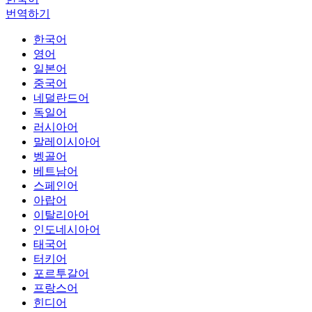
번역하기
한국어
영어
일본어
중국어
네덜란드어
독일어
러시아어
말레이시아어
벵골어
베트남어
스페인어
아랍어
이탈리아어
인도네시아어
태국어
터키어
포르투갈어
프랑스어
힌디어