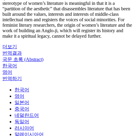
stereotype of women’s literature is meaningful in that it is a
“partition of the aesthetic” that disassembles literature that has been
built around the values, interests and interests of middle-class
intellectual men and registers the voices of social minorities. For
feminist literary researchers, the origin of women’s literature and the
work of building an Anglo-ji, which will register its history and
make it a spiritual legacy, cannot be delayed further.
더보기
번역결과
국문 초록 (Abstract)
한국어
영어
번역하기
한국어
영어
일본어
중국어
네덜란드어
독일어
러시아어
말레이시아어