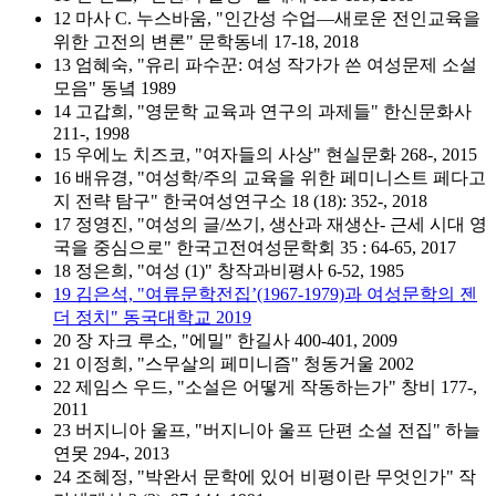
12 마사 C. 누스바움, "인간성 수업—새로운 전인교육을
위한 고전의 변론" 문학동네 17-18, 2018
13 엄혜숙, "유리 파수꾼: 여성 작가가 쓴 여성문제 소설
모음" 동녘 1989
14 고갑희, "영문학 교육과 연구의 과제들" 한신문화사
211-, 1998
15 우에노 치즈코, "여자들의 사상" 현실문화 268-, 2015
16 배유경, "여성학/주의 교육을 위한 페미니스트 페다고
지 전략 탐구" 한국여성연구소 18 (18): 352-, 2018
17 정영진, "여성의 글/쓰기, 생산과 재생산- 근세 시대 영
국을 중심으로" 한국고전여성문학회 35 : 64-65, 2017
18 정은희, "여성 (1)" 창작과비평사 6-52, 1985
19 김은석, "여류문학전집’(1967-1979)과 여성문학의 젠
더 정치" 동국대학교 2019
20 장 자크 루소, "에밀" 한길사 400-401, 2009
21 이정희, "스무살의 페미니즘" 청동거울 2002
22 제임스 우드, "소설은 어떻게 작동하는가" 창비 177-,
2011
23 버지니아 울프, "버지니아 울프 단편 소설 전집" 하늘
연못 294-, 2013
24 조혜정, "박완서 문학에 있어 비평이란 무엇인가" 작