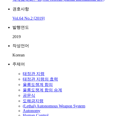
권호사항
Vol.64 No.2 [2019]
발행연도
2019
작성언어
Korean
주제어
태정관 지령
태정관 지령의 효력
울릉도쟁계 합의
울릉도쟁계 합의 승계
공문식
도해금지령
(Lethal) Autonomous Weapon System
Autonomy
Human Control