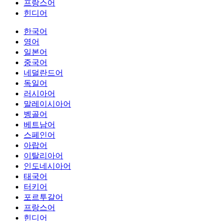
프랑스어
힌디어
한국어
영어
일본어
중국어
네덜란드어
독일어
러시아어
말레이시아어
벵골어
베트남어
스페인어
아랍어
이탈리아어
인도네시아어
태국어
터키어
포르투갈어
프랑스어
힌디어