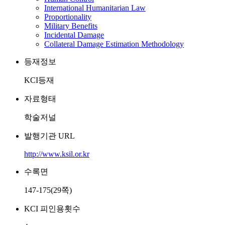
International Humanitarian Law
Proportionality
Military Benefits
Incidental Damage
Collateral Damage Estimation Methodology
등재정보
KCI등재
자료형태
학술저널
발행기관 URL
http://www.ksil.or.kr
수록면
147-175(29쪽)
KCI 피인용횟수