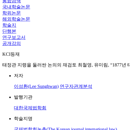
통합검색
국내학술논문
학위논문
해외학술논문
학술지
단행본
연구보고서
공개강의
KCI등재
태정관 지령을 둘러싼 논의의 재검토 최철영, 유미림, “1877
저자
이성환(Lee Sunghwan)
연구자관계분석
발행기관
대한국제법학회
학술지명
국제법학회논총(The Korean journal international law)