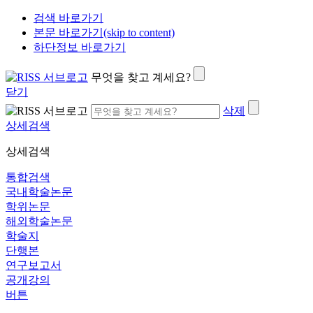
검색 바로가기
본문 바로가기(skip to content)
하단정보 바로가기
무엇을 찾고 계세요?
닫기
삭제
상세검색
상세검색
통합검색
국내학술논문
학위논문
해외학술논문
학술지
단행본
연구보고서
공개강의
버튼