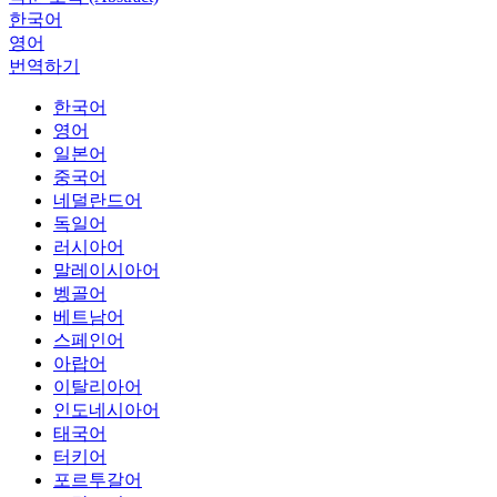
한국어
영어
번역하기
한국어
영어
일본어
중국어
네덜란드어
독일어
러시아어
말레이시아어
벵골어
베트남어
스페인어
아랍어
이탈리아어
인도네시아어
태국어
터키어
포르투갈어