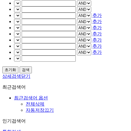
추가
추가
추가
추가
추가
추가
추가
상세검색닫기
최근검색어
최근검색어 옵션
전체삭제
자동저장끄기
인기검색어