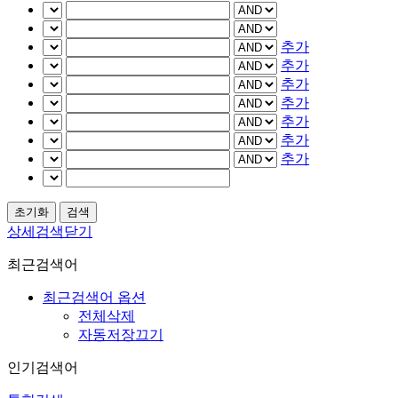
추가
추가
추가
추가
추가
추가
추가
상세검색닫기
최근검색어
최근검색어 옵션
전체삭제
자동저장끄기
인기검색어