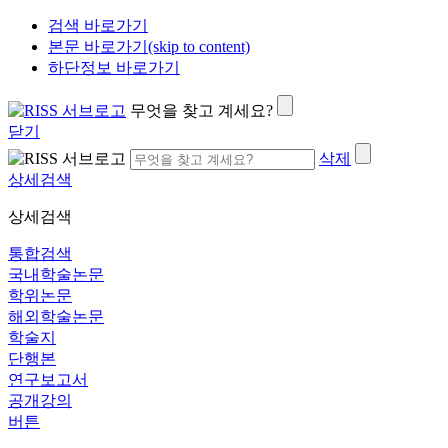
검색 바로가기
본문 바로가기(skip to content)
하단정보 바로가기
무엇을 찾고 계세요?
닫기
삭제
상세검색
상세검색
통합검색
국내학술논문
학위논문
해외학술논문
학술지
단행본
연구보고서
공개강의
버튼