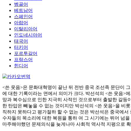
벵골어
베트남어
스페인어
아랍어
이탈리아어
인도네시아어
태국어
터키어
포르투갈어
프랑스어
힌디어
<쓴 웃음>은 문화대혁명이 끝난 뒤 전반 중국 조선족 문단이 
에 대한 기록이라는 면에서 의미가 크다. 박선석의 <쓴 웃음
망과 복수심으로 인한 지극히 사적인 것으로부터 출발한 갈등이
한 탄압은 빼놓을 수 없는 것이지만 박선석의 <쓴 웃음>을 
직하지 못하다고 평가절하 할 수 없는 것은 박선석은 중국에서 
수자들의 목소리에 대한 복원을 통하 여 그 시기에는 뛰어 넘
마주해야했던 문제의식을 늦게나마 사회적 역사적 지평으로 확대