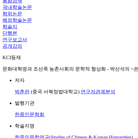
통합검색
국내학술논문
학위논문
해외학술논문
학술지
단행본
연구보고서
공개강의
KCI등재
문화대혁명과 조선족 농촌사회의 문학적 형상화 - 박선석의 <쓴
저자
박춘란
(중국 서북정법대학교)
연구자관계분석
발행기관
한중인문학회
학술지명
한중인문학연구(Studies of Chinese & Korean Humanities)