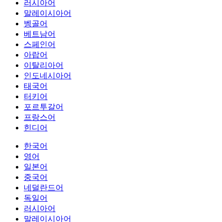
러시아어
말레이시아어
벵골어
베트남어
스페인어
아랍어
이탈리아어
인도네시아어
태국어
터키어
포르투갈어
프랑스어
힌디어
한국어
영어
일본어
중국어
네덜란드어
독일어
러시아어
말레이시아어