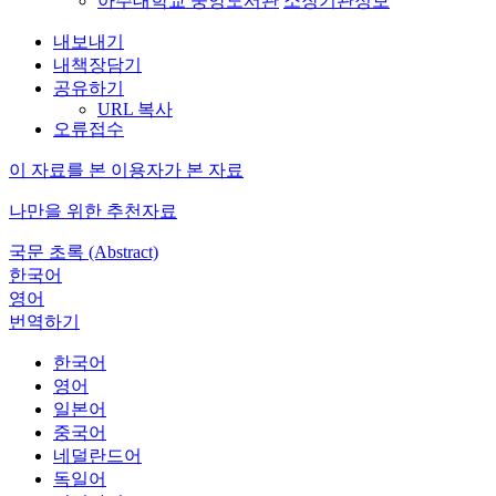
아주대학교 중앙도서관
소장기관정보
내보내기
내책장담기
공유하기
URL 복사
오류접수
이 자료를 본 이용자가 본 자료
나만을 위한 추천자료
국문 초록 (Abstract)
한국어
영어
번역하기
한국어
영어
일본어
중국어
네덜란드어
독일어