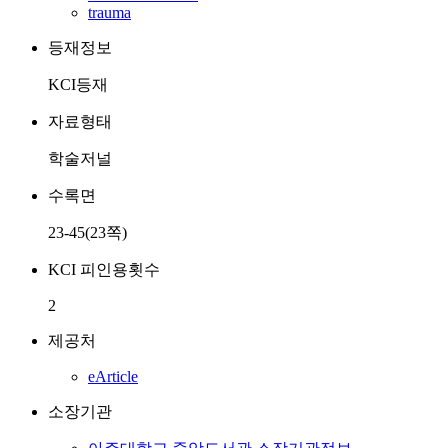
trauma
등재정보
KCI등재
자료형태
학술저널
수록면
23-45(23쪽)
KCI 피인용횟수
2
제공처
eArticle
소장기관