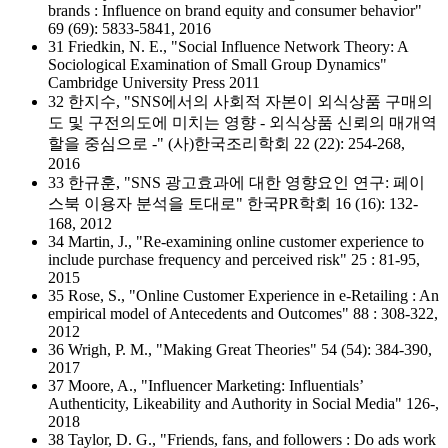
brands : Influence on brand equity and consumer behavior"
69 (69): 5833-5841, 2016
31 Friedkin, N. E., "Social Influence Network Theory: A
Sociological Examination of Small Group Dynamics"
Cambridge University Press 2011
32 한지수, "SNS에서의 사회적 자본이 외식상품 구매의
도 및 구전의도에 미치는 영향 - 외식상품 신뢰의 매개역
할을 중심으로 -" (사)한국조리학회 22 (22): 254-268,
2016
33 한규훈, "SNS 광고효과에 대한 영향요인 연구: 페이
스북 이용자 분석을 토대로" 한국PR학회 16 (16): 132-
168, 2012
34 Martin, J., "Re-examining online customer experience to
include purchase frequency and perceived risk" 25 : 81-95,
2015
35 Rose, S., "Online Customer Experience in e-Retailing : An
empirical model of Antecedents and Outcomes" 88 : 308-322,
2012
36 Wrigh, P. M., "Making Great Theories" 54 (54): 384-390,
2017
37 Moore, A., "Influencer Marketing: Influentials’
Authenticity, Likeability and Authority in Social Media" 126-,
2018
38 Taylor, D. G., "Friends, fans, and followers : Do ads work