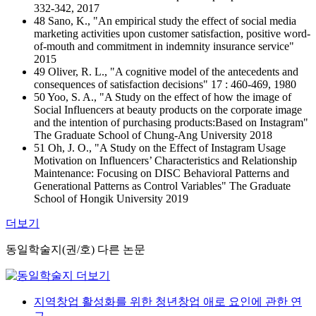
332-342, 2017
48 Sano, K., "An empirical study the effect of social media
marketing activities upon customer satisfaction, positive word-
of-mouth and commitment in indemnity insurance service"
2015
49 Oliver, R. L., "A cognitive model of the antecedents and
consequences of satisfaction decisions" 17 : 460-469, 1980
50 Yoo, S. A., "A Study on the effect of how the image of
Social Influencers at beauty products on the corporate image
and the intention of purchasing products:Based on Instagram"
The Graduate School of Chung-Ang University 2018
51 Oh, J. O., "A Study on the Effect of Instagram Usage
Motivation on Influencers’ Characteristics and Relationship
Maintenance: Focusing on DISC Behavioral Patterns and
Generational Patterns as Control Variables" The Graduate
School of Hongik University 2019
더보기
동일학술지(권/호) 다른 논문
지역창업 활성화를 위한 청년창업 애로 요인에 관한 연