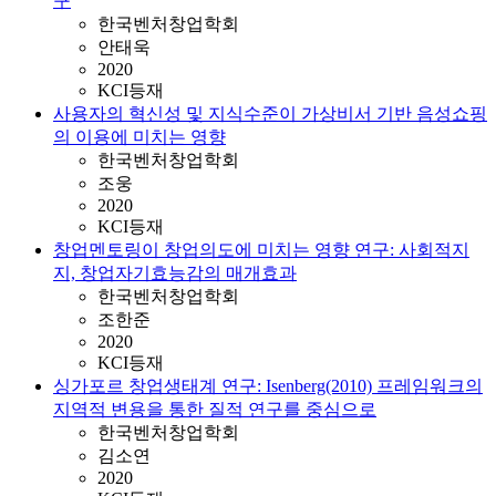
구
한국벤처창업학회
안태욱
2020
KCI등재
사용자의 혁신성 및 지식수준이 가상비서 기반 음성쇼핑
의 이용에 미치는 영향
한국벤처창업학회
조웅
2020
KCI등재
창업멘토링이 창업의도에 미치는 영향 연구: 사회적지
지, 창업자기효능감의 매개효과
한국벤처창업학회
조한준
2020
KCI등재
싱가포르 창업생태계 연구: Isenberg(2010) 프레임워크의
지역적 변용을 통한 질적 연구를 중심으로
한국벤처창업학회
김소연
2020