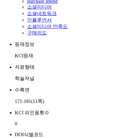
purchase intend
소셜미디어
소셜네트워크
인플루언서
소셜미디어 만족도
구매의도
등재정보
KCI등재
자료형태
학술저널
수록면
171-181(11쪽)
KCI 피인용횟수
0
DOI식별코드