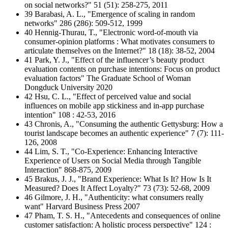
on social networks?" 51 (51): 258-275, 2011
39 Barabasi, A. L., "Emergence of scaling in random
networks" 286 (286): 509-512, 1999
40 Hennig-Thurau, T., "Electronic word-of-mouth via
consumer-opinion platforms : What motivates consumers to
articulate themselves on the Internet?" 18 (18): 38-52, 2004
41 Park, Y. J., "Effect of the influencer’s beauty product
evaluation contents on purchase intentions: Focus on product
evaluation factors" The Graduate School of Woman
Dongduck University 2020
42 Hsu, C. L., "Effect of perceived value and social
influences on mobile app stickiness and in-app purchase
intention" 108 : 42-53, 2016
43 Chronis, A., "Consuming the authentic Gettysburg: How a
tourist landscape becomes an authentic experience" 7 (7): 111-
126, 2008
44 Lim, S. T., "Co-Experience: Enhancing Interactive
Experience of Users on Social Media through Tangible
Interaction" 868-875, 2009
45 Brakus, J. J., "Brand Experience: What Is It? How Is It
Measured? Does It Affect Loyalty?" 73 (73): 52-68, 2009
46 Gilmore, J. H., "Authenticity: what consumers really
want" Harvard Business Press 2007
47 Pham, T. S. H., "Antecedents and consequences of online
customer satisfaction: A holistic process perspective" 124 :