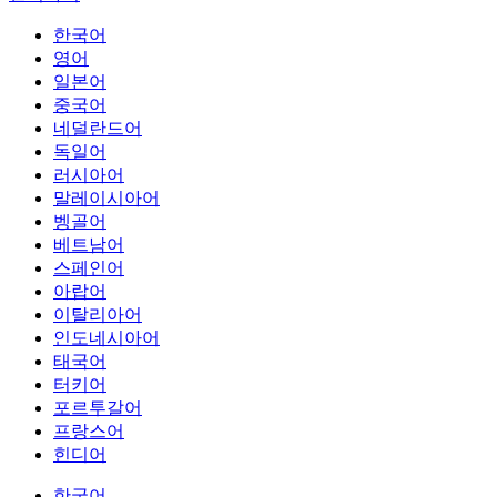
한국어
영어
일본어
중국어
네덜란드어
독일어
러시아어
말레이시아어
벵골어
베트남어
스페인어
아랍어
이탈리아어
인도네시아어
태국어
터키어
포르투갈어
프랑스어
힌디어
한국어