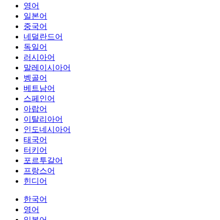
영어
일본어
중국어
네덜란드어
독일어
러시아어
말레이시아어
벵골어
베트남어
스페인어
아랍어
이탈리아어
인도네시아어
태국어
터키어
포르투갈어
프랑스어
힌디어
한국어
영어
일본어