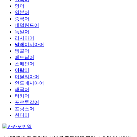
영어
일본어
중국어
네덜란드어
독일어
러시아어
말레이시아어
벵골어
베트남어
스페인어
아랍어
이탈리아어
인도네시아어
태국어
터키어
포르투갈어
프랑스어
힌디어