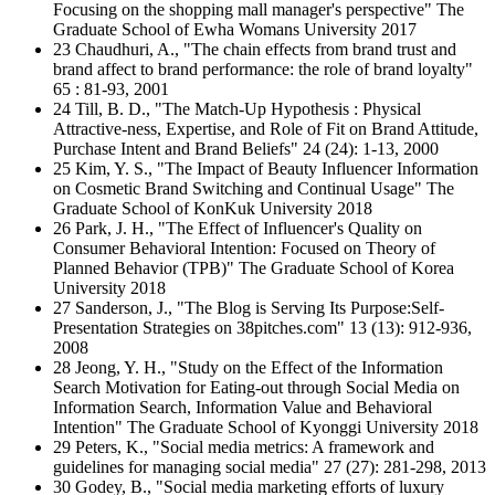
Focusing on the shopping mall manager's perspective" The
Graduate School of Ewha Womans University 2017
23 Chaudhuri, A., "The chain effects from brand trust and
brand affect to brand performance: the role of brand loyalty"
65 : 81-93, 2001
24 Till, B. D., "The Match-Up Hypothesis : Physical
Attractive-ness, Expertise, and Role of Fit on Brand Attitude,
Purchase Intent and Brand Beliefs" 24 (24): 1-13, 2000
25 Kim, Y. S., "The Impact of Beauty Influencer Information
on Cosmetic Brand Switching and Continual Usage" The
Graduate School of KonKuk University 2018
26 Park, J. H., "The Effect of Influencer's Quality on
Consumer Behavioral Intention: Focused on Theory of
Planned Behavior (TPB)" The Graduate School of Korea
University 2018
27 Sanderson, J., "The Blog is Serving Its Purpose:Self-
Presentation Strategies on 38pitches.com" 13 (13): 912-936,
2008
28 Jeong, Y. H., "Study on the Effect of the Information
Search Motivation for Eating-out through Social Media on
Information Search, Information Value and Behavioral
Intention" The Graduate School of Kyonggi University 2018
29 Peters, K., "Social media metrics: A framework and
guidelines for managing social media" 27 (27): 281-298, 2013
30 Godey, B., "Social media marketing efforts of luxury