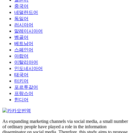
중국어
네덜란드어
독일어
러시아어
말레이시아어
벵골어
베트남어
스페인어
아랍어
이탈리아어
인도네시아어
태국어
터키어
포르투갈어
프랑스어
힌디어
As expanding marketing channels via social media, a small number
of ordinary people have played a role in the information
disseminator on social media. Therefore, this study aims to propose