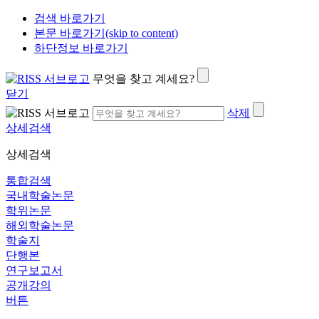
검색 바로가기
본문 바로가기(skip to content)
하단정보 바로가기
무엇을 찾고 계세요?
닫기
삭제
상세검색
상세검색
통합검색
국내학술논문
학위논문
해외학술논문
학술지
단행본
연구보고서
공개강의
버튼