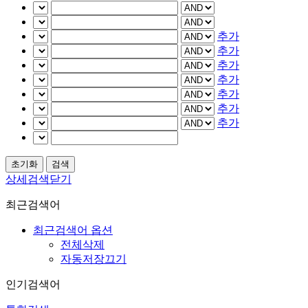
추가
추가
추가
추가
추가
추가
추가
상세검색닫기
최근검색어
최근검색어 옵션
전체삭제
자동저장끄기
인기검색어