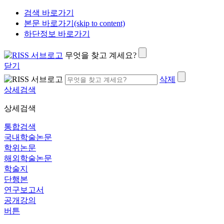
검색 바로가기
본문 바로가기(skip to content)
하단정보 바로가기
무엇을 찾고 계세요?
닫기
삭제
상세검색
상세검색
통합검색
국내학술논문
학위논문
해외학술논문
학술지
단행본
연구보고서
공개강의
버튼