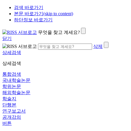
검색 바로가기
본문 바로가기(skip to content)
하단정보 바로가기
무엇을 찾고 계세요?
닫기
삭제
상세검색
상세검색
통합검색
국내학술논문
학위논문
해외학술논문
학술지
단행본
연구보고서
공개강의
버튼