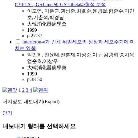
CYP1A1, GST-mu 및 GST-theta다형성 분석
이오영, 이춘근,권성준,최호순,윤병철,함준수,이민
호,기춘석,박경남
大韓消化器病學會
1999
p.27-37
Interferon-γ가 인체 위암세포의 성장과 세포주기에 미
치는 영향
박민희, 진윤태,전훈재,이성준,이구,김광희,송치욱,
엄순호,이상우
大韓消化器病學會
1999
p.38-50
1
2
3
4
서지정보 내보내기(Export)
닫기
내보내기 형태를 선택하세요