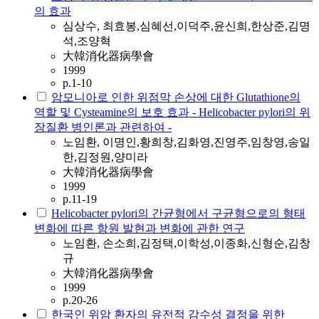
의 효과
심상수, 최효봉,심혜선,이덕주,윤신희,한상준,김명
석,조양혁
大韓消化器病學會
1999
p.1-10
암모니아로 인한 위점막 손상에 대한 Glutathione의
역할 및 Cysteamine의 보호 효과 - Helicobacter pylori의 위
장질환 병인론과 관련하여 -
노임환, 이명인,황희창,김화영,진영주,임창영,송일
한,김정원,양미라
大韓消化器病學會
1999
p.11-19
Helicobacter pylori의 간균형에서 구균형으로의 형태
변화에 따른 항원 발현과 변화에 관한 연구
노임환, 손소희,김정택,이학성,이종화,신형순,김창
규
大韓消化器病學會
1999
p.20-26
한국인 위암 환자의 유전적 감수성 결정을 위한