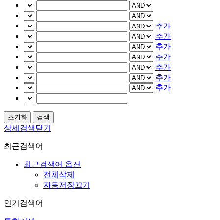
추가
추가
추가
추가
추가
추가
추가
상세검색닫기
최근검색어
최근검색어 옵션
전체삭제
자동저장끄기
인기검색어